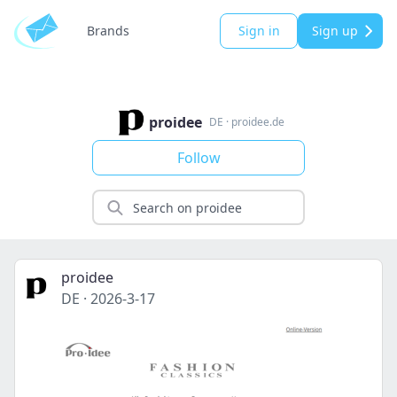
Brands
Sign in
Sign up
proidee
DE
·
proidee.de
Follow
proidee
DE
·
2026-3-17