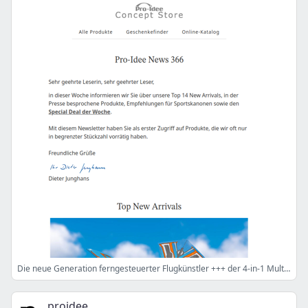
Die neue Generation ferngesteuerter Flugkünstler +++ der 4-in-1 Multigrill +++ die kabellosen Powerpakete für Ihre Küche
proidee