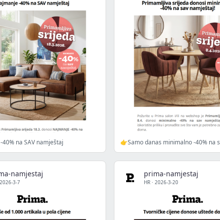
-40% na SAV namještaj
👉Samo danas minimalno -40% na s
ma-namjestaj
prima-namjestaj
2026-3-7
HR
·
2026-3-20