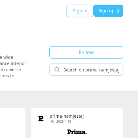
Sign in
Sign up
Follow
 a wide
ance interior
 to diverse
aims to
prima-namjestaj
HR
·
2026-4-10