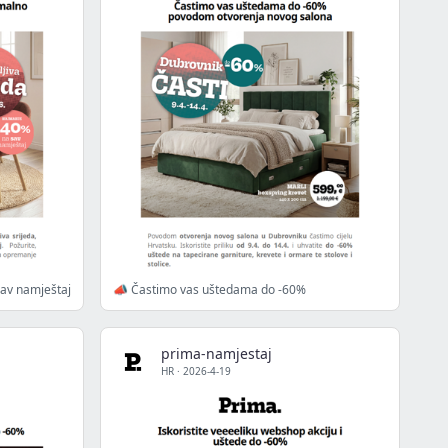
av namještaj
📣 Častimo vas uštedama do -60%
prima-namjestaj
HR
·
2026-4-19