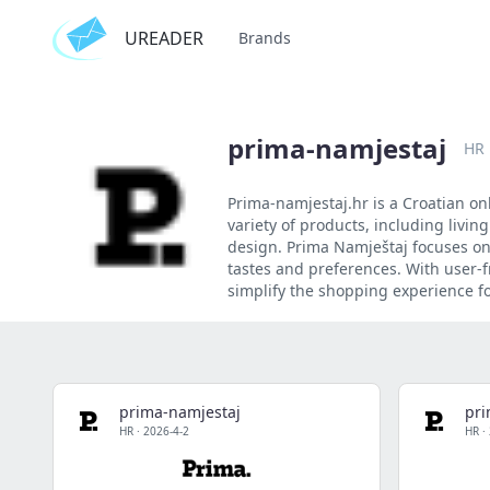
UREADER
Brands
prima-namjestaj
HR
Prima-namjestaj.hr is a Croatian onl
variety of products, including livin
design. Prima Namještaj focuses on 
tastes and preferences. With user-f
simplify the shopping experience fo
prima-namjestaj
pri
HR
·
2026-4-2
HR
·