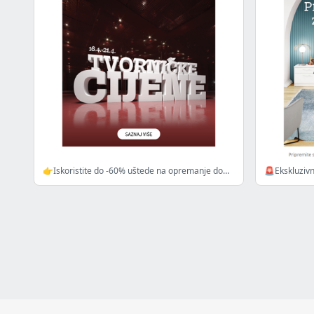
👉Iskoristite do -60% uštede na opremanje doma
🚨Ekskluzivn