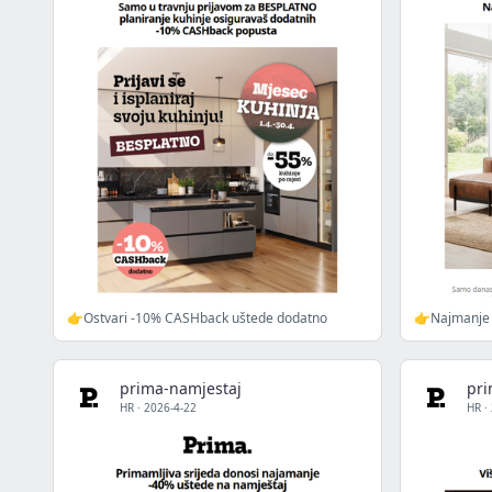
👉Ostvari -10% CASHback uštede dodatno
👉Najmanje 
prima-namjestaj
pri
HR
·
2026-4-22
HR
·