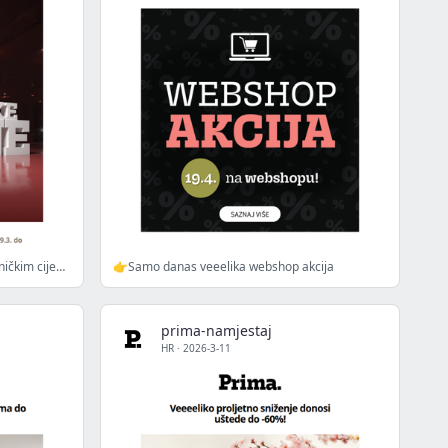
👉Častimo vas namještajem po tvorničkim cijenama
👉Samo danas veeelika webshop akcija
prima-namjestaj
HR
·
2026-3-11