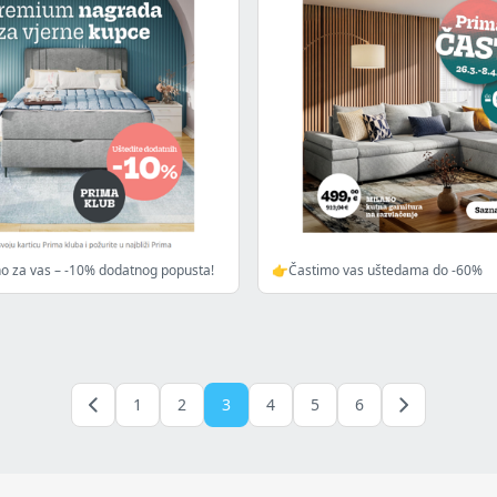
o za vas – -10% dodatnog popusta!
👉Častimo vas uštedama do -60%
1
2
3
4
5
6