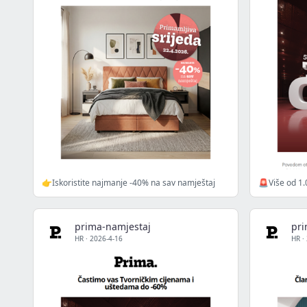
👉Iskoristite najmanje -40% na sav namještaj
🚨Više od 1.0
prima-namjestaj
pri
HR
·
2026-4-16
HR
·