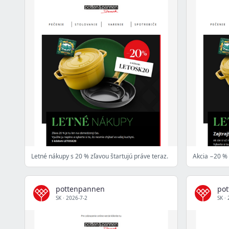
Letné nákupy s 20 % zľavou štartujú práve teraz.
Akcia −20 % 
pottenpannen
po
SK
·
2026-7-2
SK
·