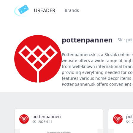
UREADER
Brands
pottenpannen
SK
·
pot
Pottenpannen.sk is a Slovak online 
website offers a wide range of high
from well-known international bran
providing everything needed for coo
features various home decor items 
Pottenpannen.sk offers convenient 
pottenpannen
po
SK
·
2026-6-11
SK
·