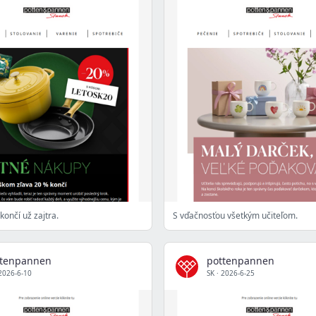
končí už zajtra.
S vďačnosťou všetkým učiteľom.
ttenpannen
pottenpannen
2026-6-10
SK
·
2026-6-25