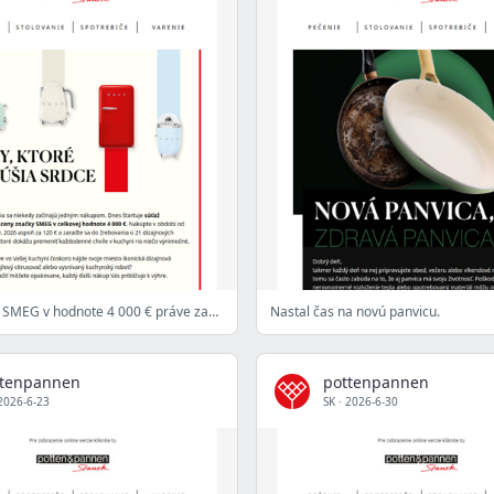
Súťaž o ceny SMEG v hodnote 4 000 € práve začína.
Nastal čas na novú panvicu.
ttenpannen
pottenpannen
2026-6-23
SK
·
2026-6-30