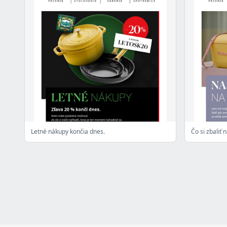
Letné nákupy končia dnes.
Čo si zbaliť 