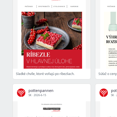
Sladké chvíle, ktoré voňajú po ríbezliach.
pottenpannen
po
SK
·
2026-6-15
SK
·