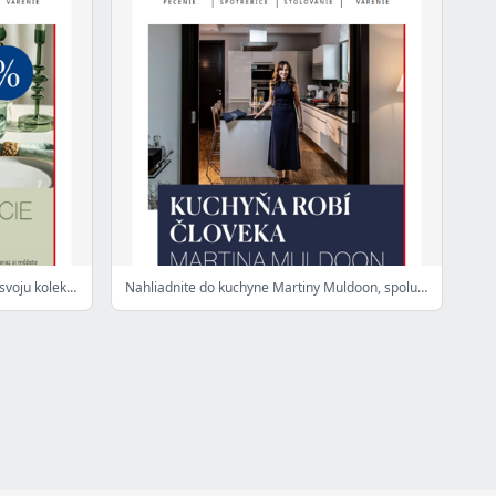
Villeroy & Boch až −50 %. Vyberte si svoju kolekciu.
Nahliadnite do kuchyne Martiny Muldoon, spoluzakladateľky našej Gourmet Academy.