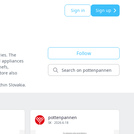
Sign in
Sign up
Follow
ies. The
l appliances
hefs,
tore also
hin Slovakia.
pottenpannen
SK
·
2026-6-18