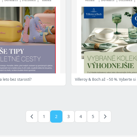
na leto bez starostí?
1
2
3
4
5