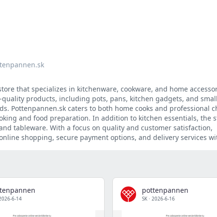
tenpannen.sk
store that specializes in kitchenware, cookware, and home accessor
-quality products, including pots, pans, kitchen gadgets, and smal
ds. Pottenpannen.sk caters to both home cooks and professional c
king and food preparation. In addition to kitchen essentials, the s
and tableware. With a focus on quality and customer satisfaction,
online shopping, secure payment options, and delivery services wit
ttenpannen
pottenpannen
2026-6-14
SK
·
2026-6-16