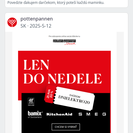
Povedzte ďakujem darčekom, ktorý poteší každú maminku.
pottenpannen
SK
·
2025-5-12