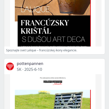
Spoznajte svet Lalique – francúzskej ikony elegancie.
pottenpannen
SK
·
2025-6-10