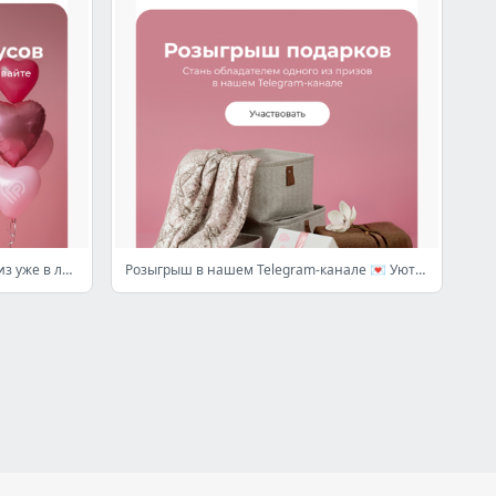
🎉 Получите 2000 бонусов: сюрприз уже в личном кабинете
Розыгрыш в нашем Telegram-канале 💌 Уютные подарки от Postel Deluxe 😍