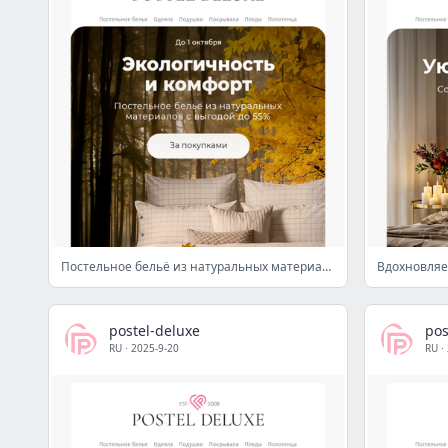
Постельное бельё из натуральных материалов 🌿🌟 Скидки до 55%
postel-deluxe
pos
RU
·
2025-9-20
RU
·