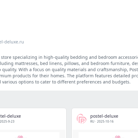
el-deluxe.ru
e store specializing in high-quality bedding and bedroom accessorie
cluding mattresses, bed linens, pillows, and bedroom furniture, de
quality. With a focus on quality materials and craftsmanship, Post
mium products for their homes. The platform features detailed pr
 various options to cater to different preferences and budgets.
tel-deluxe
postel-deluxe
2025-9-23
RU
·
2025-10-16