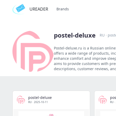
UREADER
Brands
postel-deluxe
RU
·
post
Postel-deluxe.ru is a Russian onlin
offers a wide range of products, in
enhance comfort and improve sleep 
aims to provide customers with pre
descriptions, customer reviews, and
postel-deluxe
pos
RU
·
2025-10-11
RU
·