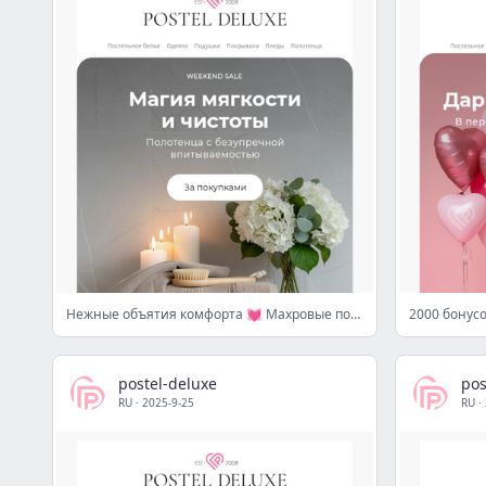
Нежные объятия комфорта 💓 Махровые полотенца по выгодным ценам
postel-deluxe
pos
RU
·
2025-9-25
RU
·