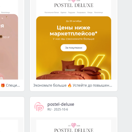
Праздничная скидка скоро сгорит 🎁 Специально для вас — 17%
Экономьте больше 🔥 Успейте до повышения 🔥
postel-deluxe
RU
·
2025-10-6