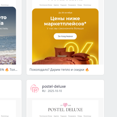
Турецкий текстиль с выгодой до 56% 🔥 Только 27–28 сентября
Похолодало? Дарим тепло и скидки 🔥
postel-deluxe
RU
·
2025-10-10