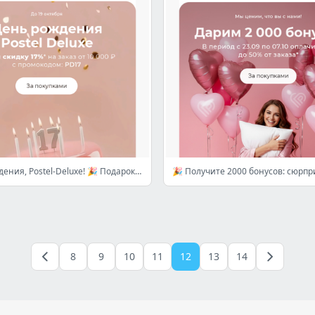
С Днем Рождения, Postel-Deluxe! 🎉 Подарок для вас - скидка 17%
8
9
10
11
12
13
14