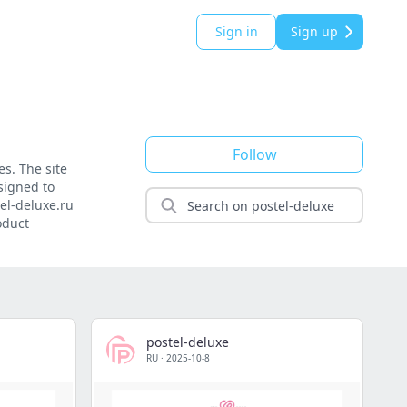
Sign in
Sign up
Follow
s. The site
signed to
el-deluxe.ru
oduct
postel-deluxe
RU
·
2025-10-8