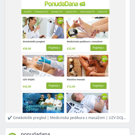
✔ Ginekološki pregled | Medicinska pedikura s masažom | UZV DOJKE | Klasična masaža | Uklanjanje dobroćudnih promjena | UZV abdomena i mjehura | 5x maderoterapija
ponudadana