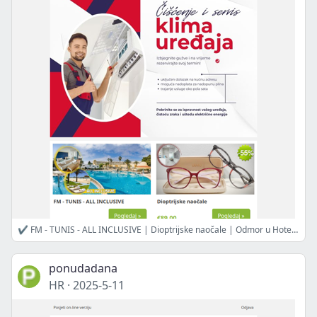
✔ FM - TUNIS - ALL INCLUSIVE | Dioptrijske naočale | Odmor u Hotelu Astarea 3, Dubrovnik | Kronika seoske ljubavi | EGIPAT ALL INCLUSIVE Siva Grand Beach | Ultrazvuk štitnjače | Edukacija XR tehnologije za početnike
ponudadana
HR
·
2025-5-11