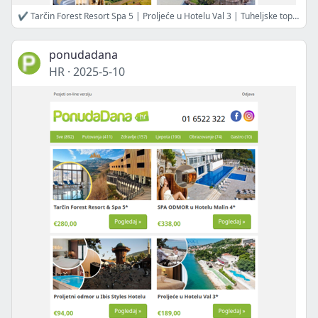
✔ Tarčin Forest Resort Spa 5 | Proljeće u Hotelu Val 3 | Tuheljske toplice, apartmani 4 | Rovinj, Apartmani Marina 3 | Hotel Han 4, Bjelašnica | Jednodnevni izlet - Miramare i Trst | Proljeće u Hotelu Miramare 4
ponudadana
HR
·
2025-5-10