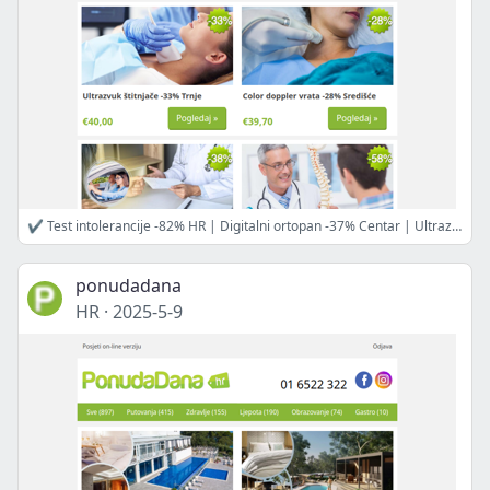
✔ Test intolerancije -82% HR | Digitalni ortopan -37% Centar | Ultrazvuk štitnjače -33% Trnje | Color doppler vrata -28% Središće | Liječnički za vozačku -38% | Pregled kralježnice + fizikalna -58% | KAKO REĆI NE -40% Trešnjevka
ponudadana
HR
·
2025-5-9