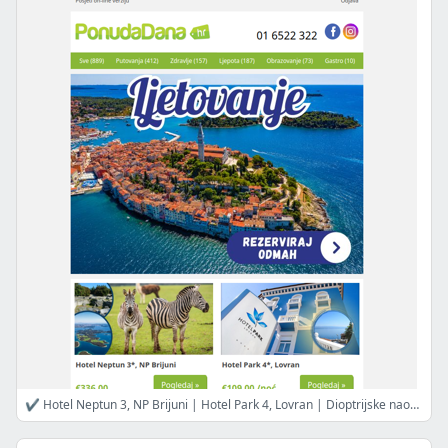
✔ Hotel Neptun 3, NP Brijuni | Hotel Park 4, Lovran | Dioptrijske naočale uz kontrolu vida | ALL INCLUSIVE Hotel Morenia Resort 4 | UZV sreca i EKG | FM TUNIS ALL INCLUSIVE, Hotel 5 | Oftalmološki pregled