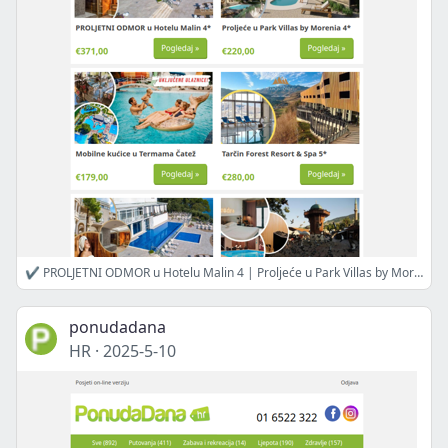
✔ PROLJETNI ODMOR u Hotelu Malin 4 | Proljeće u Park Villas by Morenia 4 | Mobilne kućice u Termama Čatež | Tarčin Forest Resort Spa 5 | SPA ODMOR u Hotelu Malin 4 | Proljetni odmor u Ibis Styles Hotelu | Proljeće u Hotelu Val 3
ponudadana
HR
·
2025-5-10