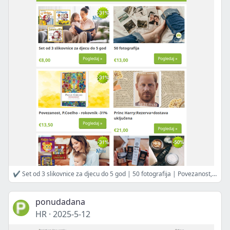
✔ Set od 3 slikovnice za djecu do 5 god | 50 fotografija | Povezanost, P.Coelho - rokovnik -31% | Princ Harry:Rezerva+dostava uključena | Komplet knjiga Prvi pojmovi | Set za blistavu kožu lica | Kozmetika za trudnice i mame
ponudadana
HR
·
2025-5-12