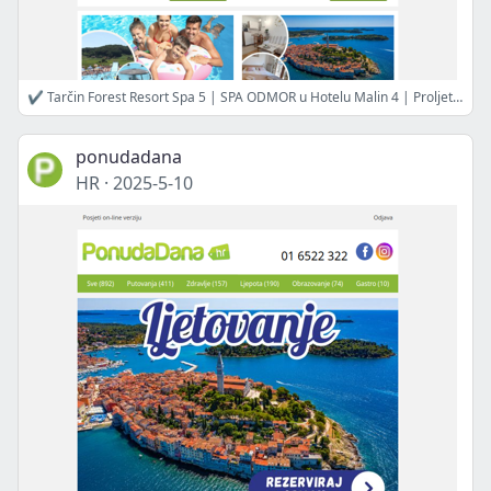
✔ Tarčin Forest Resort Spa 5 | SPA ODMOR u Hotelu Malin 4 | Proljetni odmor u Ibis Styles Hotelu | Proljeće u Hotelu Val 3 | Tuheljske toplice, apartmani 4 | Rovinj, Apartmani Marina 3 | Hotel Han 4, Bjelašnica
ponudadana
HR
·
2025-5-10