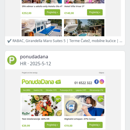
✔ RABAC, Girandella Maro Suites 5 | Terme Čatež, mobilne kućice | SPA odmor u adults only Hotelu Ola 4 | Hotel Villa Vrsar 3 | PROLJETNI ODMOR u Hotelu Malin 4 | Proljeće u Park Villas by Morenia 4 | Mobilne kućice u Termama Čatež
ponudadana
HR
·
2025-5-12