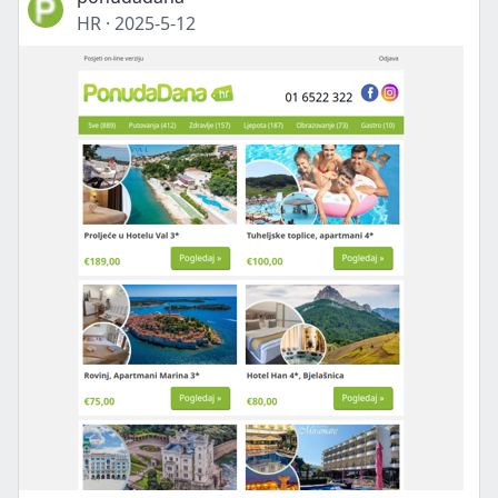
HR
·
2025-5-12