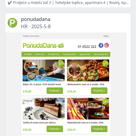
✔ Proljeće u Hotelu Val 3 | Tuheljske toplice, apartmani 4 | Rovinj, Apartmani Marina 3 | Hotel Han 4, Bjelašnica | Jednodnevni izlet - Miramare i Trst | Proljeće u Hotelu Miramare 4 | ALL INCLUSIVE - Valamar Bellevue 4
ponudadana
HR
·
2025-5-8