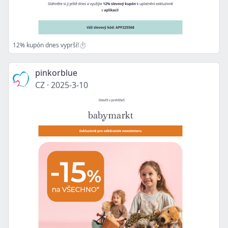
12% kupón dnes vyprší!⏱️
pinkorblue
CZ
·
2025-3-10