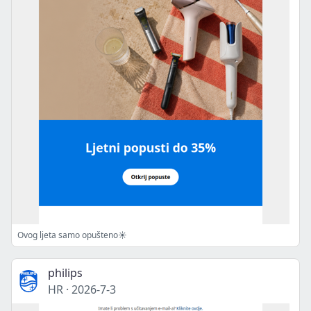
Ovog ljeta samo opušteno☀️
philips
HR
·
2026-7-3