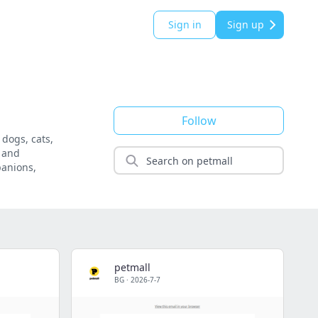
Sign in
Sign up
Follow
 dogs, cats,
y and
panions,
petmall
BG
·
2026-7-7