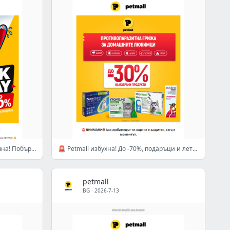
ЧЕРНИЯТ ПЕТЪК в Petmall.bg започна! Побързай >
🚨 Petmall избухна! До -70%, подаръци и летни оферти на едно място!
petmall
BG
·
2026-7-13