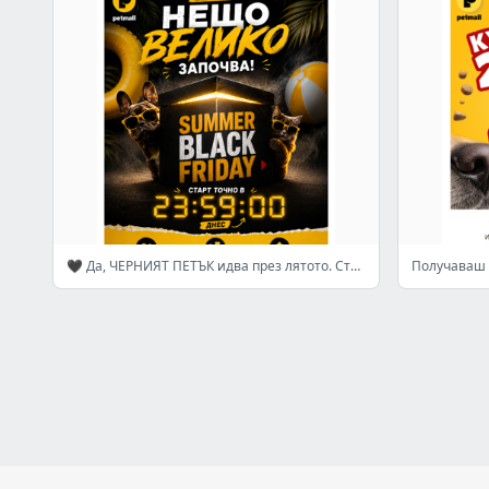
🖤 Да, ЧЕРНИЯТ ПЕТЪК идва през лятото. Старт тази вечер!
Получаваш -