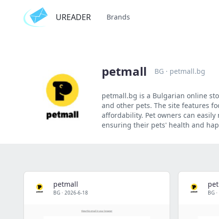
UREADER
Brands
petmall
BG
·
petmall.bg
petmall.bg is a Bulgarian online sto
and other pets. The site features f
affordability. Pet owners can easily
ensuring their pets' health and hap
petmall
pet
BG
·
2026-6-18
BG
·