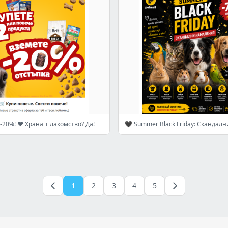
20%! ❤️ Храна + лакомство? Да!
1
2
3
4
5