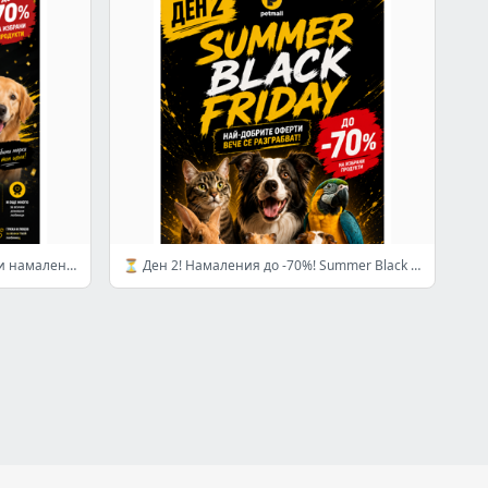
🖤 Summer Black Friday: Скандални намаления до -70%!
⏳ Ден 2! Намаления до -70%! Summer Black Friday в Petmall.bg >