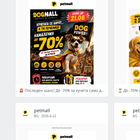
🚨 Последен шанс! До -70% за кучета само до 21.06 ⏰
⏳ До -70% с
petmall
pet
BG
·
2026-6-22
BG
·