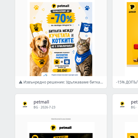
⚠️ Извънредно решение: Удължаваме битката!
petmall
pet
BG
·
2026-7-23
BG
·