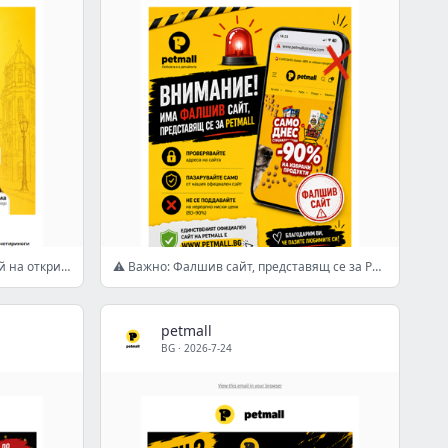
Русе, каним те на гости! Заповядай на откриването на Petmall
⚠️ Важно: Фалшив сайт, представящ се за Petmall!
petmall
BG
·
2026-7-24