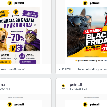
амо още 48 часа!
mall
petmall
2026-6-1
BG
·
2026-6-24