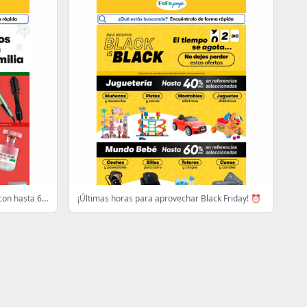
🎄 Regalos navideños para todos ¡y con hasta 60% de descuento! 🎁
¡Últimas horas para aprovechar Black Friday! ⏰