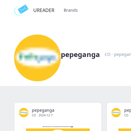
UREADER
Brands
pepeganga
CO
·
pepega
pepeganga
pe
CO
·
2024-12-7
CO
·