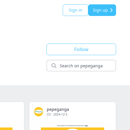
Sign in
Sign up
Follow
pepeganga
CO
·
2024-12-3