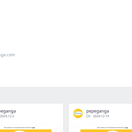
nga.com
peganga
pepeganga
2024-12-2
CO
·
2024-12-19