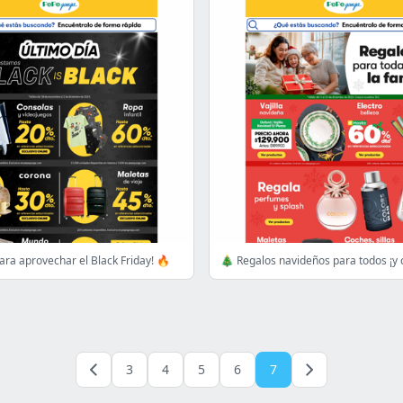
para aprovechar el Black Friday! 🔥
3
4
5
6
7