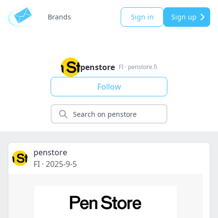
Brands
Sign in
Sign up
penstore
FI
·
penstore.fi
Follow
penstore
FI
·
2025-9-5