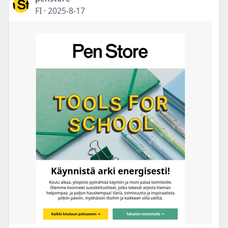
FI
·
2025-8-17