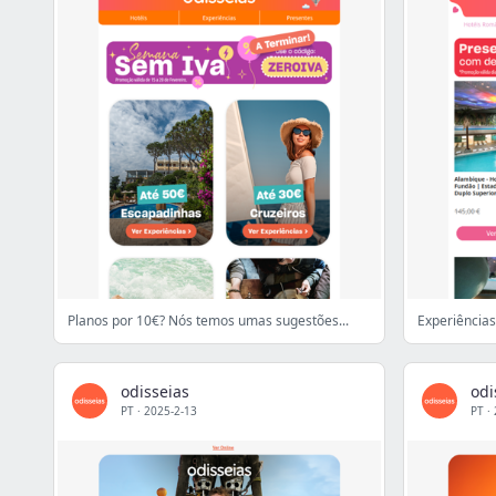
Planos por 10€? Nós temos umas sugestões...
odisseias
odi
PT
·
2025-2-13
PT
·