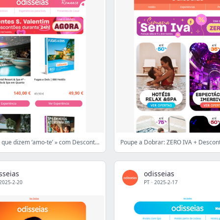
Experiências que dizem ‘amo-te’ » com Desconto extra! ❤️
Poupe a Dobrar: ZERO IVA + Descont
sseias
odisseias
2025-2-20
PT
·
2025-2-17