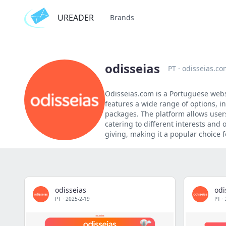
UREADER
Brands
odisseias
PT
·
odisseias.co
Odisseias.com is a Portuguese websit
features a wide range of options, in
packages. The platform allows user
catering to different interests and 
giving, making it a popular choice f
odisseias
odi
PT
·
2025-2-19
PT
·