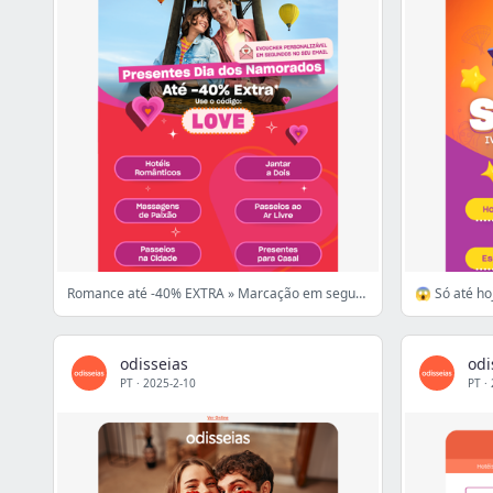
Romance até -40% EXTRA » Marcação em segundos!
😱 Só até ho
odisseias
odi
PT
·
2025-2-10
PT
·