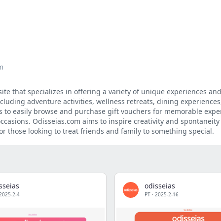
m
e that specializes in offering a variety of unique experiences and 
cluding adventure activities, wellness retreats, dining experiences
s to easily browse and purchase gift vouchers for memorable expe
occasions. Odisseias.com aims to inspire creativity and spontaneity 
or those looking to treat friends and family to something special.
sseias
odisseias
2025-2-4
PT
·
2025-2-16