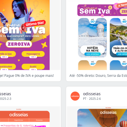
je! Pague 0% de IVA e poupe mais!
sseias
odisseias
2025-2-3
PT
·
2025-2-6