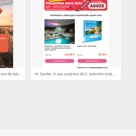
Passatempo exclusivo 😍 Ganhe um voo de balão para 2!
💌 Spoiler: A sua surpresa de S. Valentim está aqui