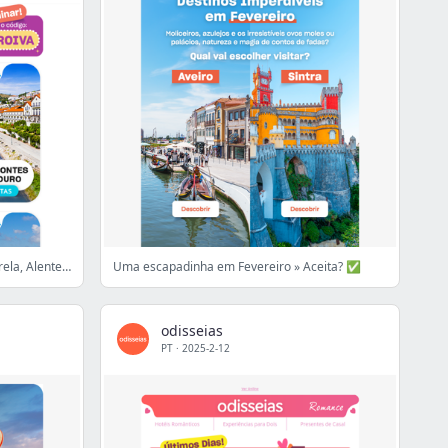
Até -50% direto: Douro, Serra da Estrela, Alentejo,...
Uma escapadinha em Fevereiro » Aceita? ✅
odisseias
PT
·
2025-2-12