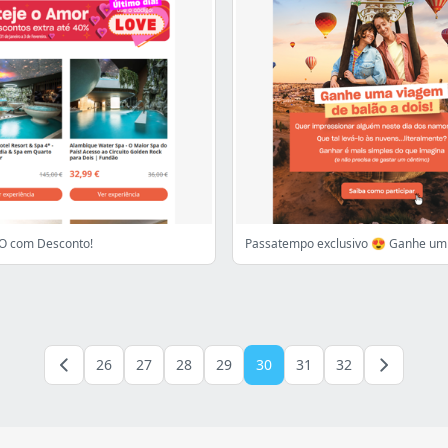
DO com Desconto!
26
27
28
29
30
31
32