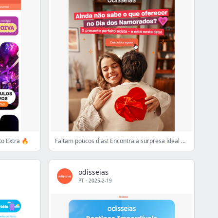
o Extra 🔥
Faltam poucos dias! Encontra a surpresa ideal aqui 💕
odisseias
PT
·
2025-2-19