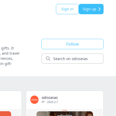
Sign in
Sign up
Follow
gifts. It
, and travel
riences,
in gift-
odisseias
PT
·
2025-2-7