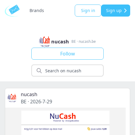
Brands
Sign in
Sign up
nucash
BE
·
nucash.be
Follow
nucash
BE
·
2026-7-29