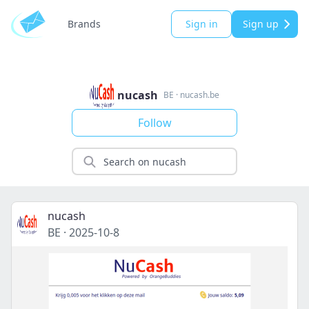
Brands
Sign in
Sign up
nucash
BE
·
nucash.be
Follow
nucash
BE
·
2025-10-8