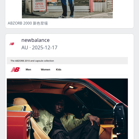
ABZORB 2000 新色登場
newbalance
AU
·
2025-12-17