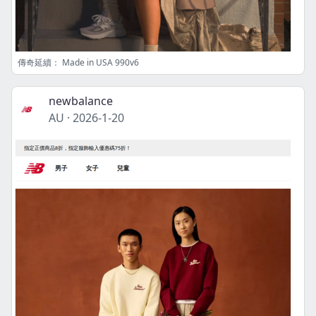
傳奇延續： Made in USA 990v6
newbalance
AU
·
2026-1-20