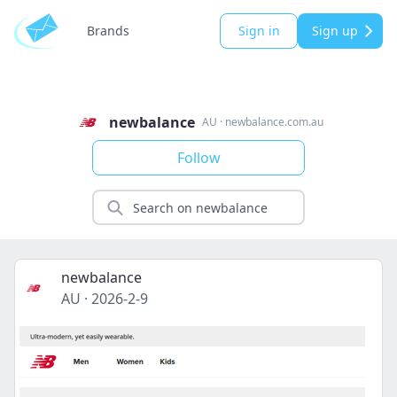
Brands
Sign in
Sign up
newbalance
AU
·
newbalance.com.au
Follow
newbalance
AU
·
2026-2-9