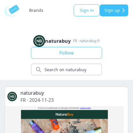
Brands
Sign in
Sign up
naturabuy
FR
·
naturabuy.fr
Follow
naturabuy
FR
·
2024-11-23