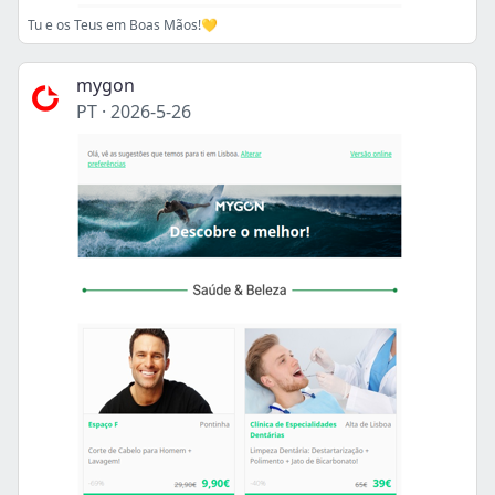
Tu e os Teus em Boas Mãos!💛
mygon
PT
·
2026-5-26