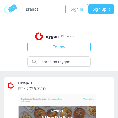
Brands
Sign in
Sign up
mygon
PT
·
mygon.com
Follow
mygon
PT
·
2026-7-10