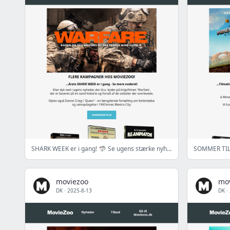
SHARK WEEK er i gang! 🦈 Se ugens stærke nyheder.
moviezoo
mo
DK
·
2025-8-13
DK
·