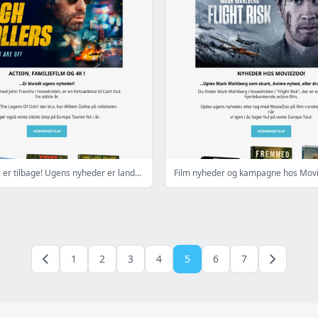
John Travolta er tilbage! Ugens nyheder er landet!
Film nyheder og kampagne hos Mov
1
2
3
4
5
6
7