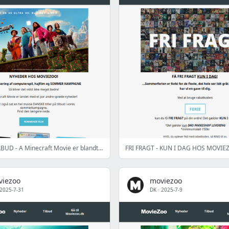
SOMMER TILBUD - A Minecraft Movie er blandt ugens nyheder!
FRI FRAGT - KUN I DAG HOS MOVIE
viezoo
moviezoo
2025-7-31
DK
·
2025-7-9