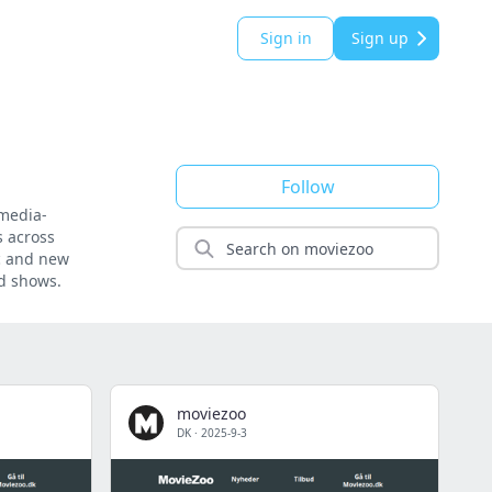
Sign in
Sign up
Follow
 media-
s across
ic and new
nd shows.
moviezoo
DK
·
2025-9-3