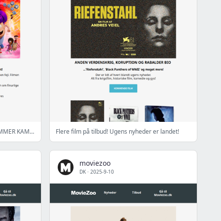
NYHEDER i læssevis! Husk vores SOMMER KAMPAGNE
Flere film på tilbud! Ugens nyheder er landet!
moviezoo
DK
·
2025-9-10