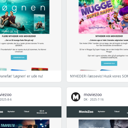
Danefæ! 'Løgnen' er ude nu!
viezoo
moviezoo
2025-8-6
DK
·
2025-7-16