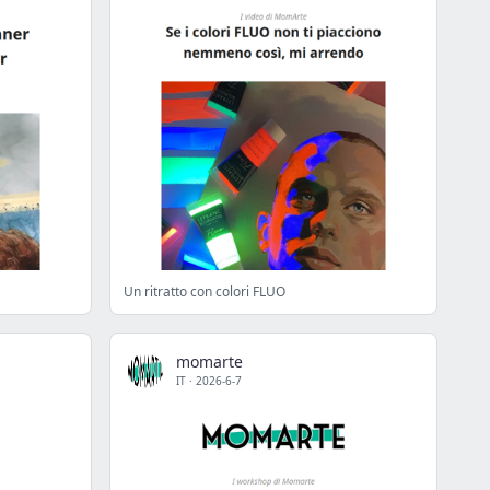
Un ritratto con colori FLUO
momarte
IT
·
2026-6-7