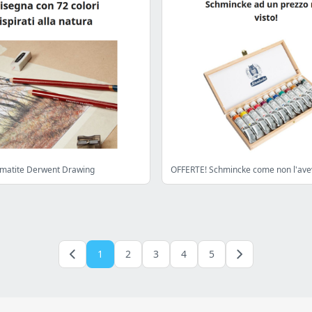
 matite Derwent Drawing
OFFERTE! Schmincke come non l'avev
1
2
3
4
5