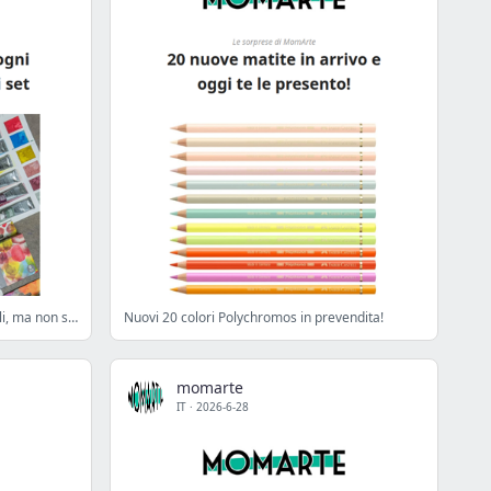
URBAN SKETCHING con gli acquerelli, ma non solo!
Nuovi 20 colori Polychromos in prevendita!
momarte
IT
·
2026-6-28