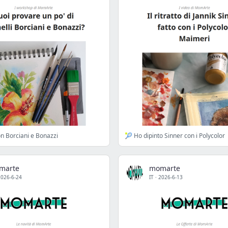
n Borciani e Bonazzi
🎾 Ho dipinto Sinner con i Polycolor
marte
momarte
2026-6-24
IT
·
2026-6-13