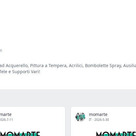
m
a ad Acquerello, Pittura a Tempera, Acrilici, Bombolette Spray, Ausil
Tele e Supporti Vari!
marte
momarte
2026-7-11
IT
·
2026-5-30