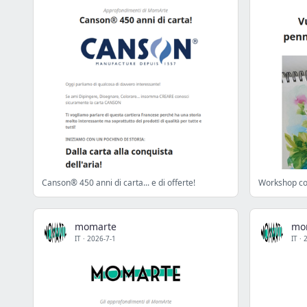
Canson® 450 anni di carta... e di offerte!
Workshop co
momarte
mo
IT
·
2026-7-1
IT
·