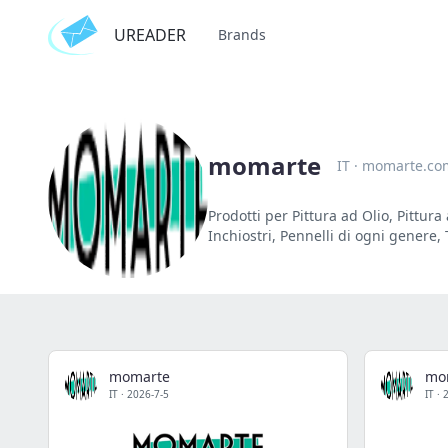
UREADER
Brands
momarte
IT
·
momarte.co
Prodotti per Pittura ad Olio, Pittur
Inchiostri, Pennelli di ogni genere, 
momarte
mo
IT
·
2026-7-5
IT
·