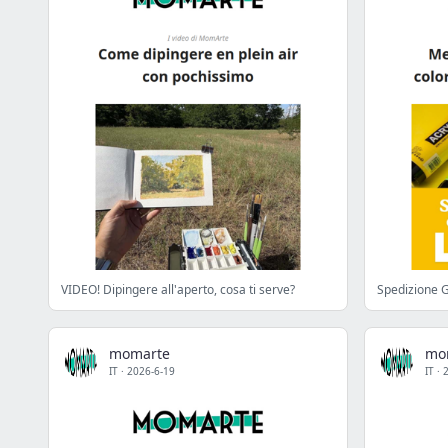
VIDEO! Dipingere all'aperto, cosa ti serve?
Spedizione 
momarte
mo
IT
·
2026-6-19
IT
·