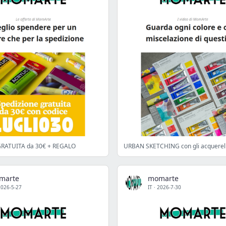
GRATUITA da 30€ + REGALO
marte
momarte
2026-5-27
IT
·
2026-7-30