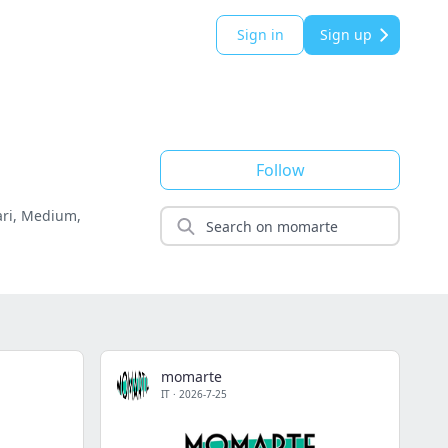
Sign in
Sign up
Follow
iari, Medium,
momarte
IT
·
2026-7-25