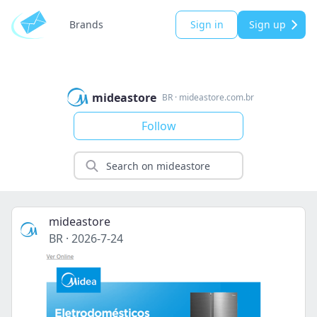
Brands
Sign in
Sign up
mideastore
BR
·
mideastore.com.br
Follow
mideastore
BR
·
2026-7-24