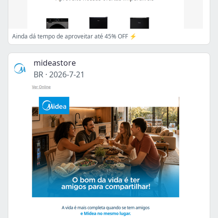
Ainda dá tempo de aproveitar até 45% OFF ⚡
mideastore
BR
·
2026-7-21