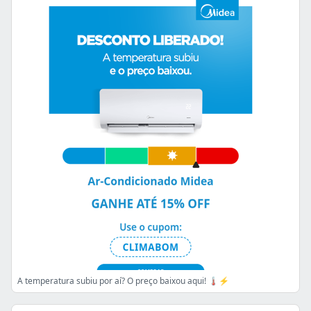
A temperatura subiu por aí? O preço baixou aqui! 🌡️⚡