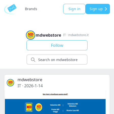
Brands
Sign in
Sign up
mdwebstore
IT
·
mdwebstore.it
Follow
mdwebstore
IT
·
2026-1-14