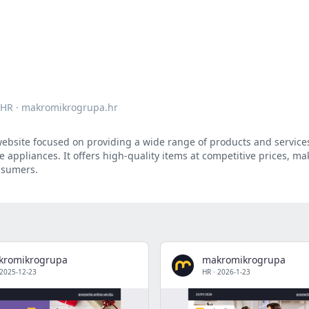
HR
·
makromikrogrupa.hr
bsite focused on providing a wide range of products and services 
 appliances. It offers high-quality items at competitive prices, mak
onsumers.
kromikrogrupa
makromikrogrupa
2025-12-23
HR
·
2026-1-23