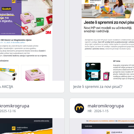
 AKCIJA
Jeste li spremni za novi pisač?
kromikrogrupa
makromikrogrupa
2025-12-16
HR
·
2026-1-15