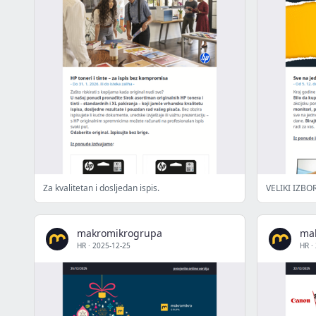
Za kvalitetan i dosljedan ispis.
VELIKI IZBO
makromikrogrupa
ma
HR
·
2025-12-25
HR
·