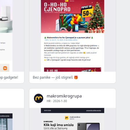
top gadgete!
Bez panike — još stigneš 🎁
makromikrogrupa
HR
·
2026-1-30