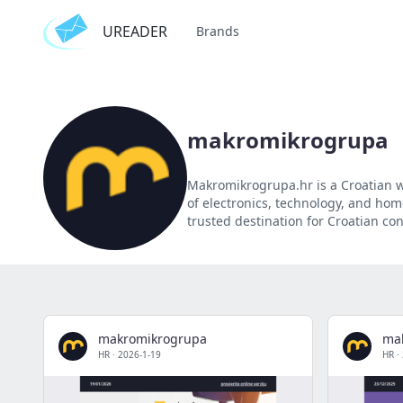
UREADER
Brands
makromikrogrupa
Makromikrogrupa.hr is a Croatian we
of electronics, technology, and home
trusted destination for Croatian c
makromikrogrupa
ma
HR
·
2026-1-19
HR
·