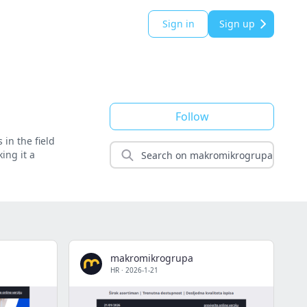
Sign in
Sign up
Follow
in the field
ing it a
makromikrogrupa
HR
·
2026-1-21