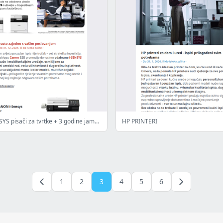
Canon i-SENSYS pisači za tvrtke + 3 godine jamstva
HP PRINTERI
1
2
3
4
5
6