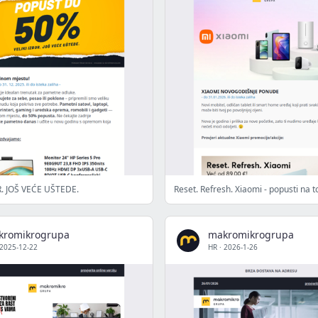
R. JOŠ VEĆE UŠTEDE.
Reset. Refresh. Xiaomi - popusti na 
kromikrogrupa
makromikrogrupa
2025-12-22
HR
·
2026-1-26