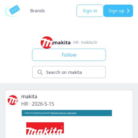
Brands
Sign in
Sign up
makita
HR
·
makita.hr
Follow
makita
HR
·
2026-5-15