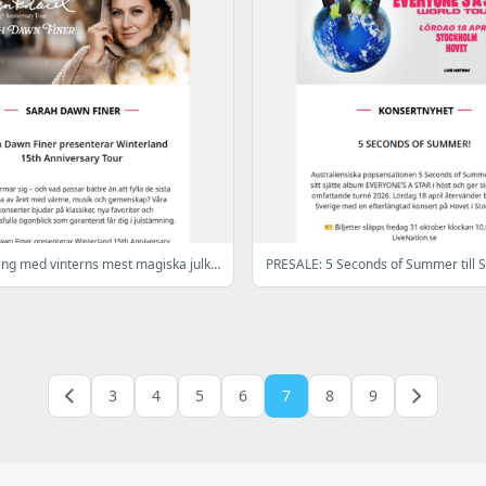
Kom i stämning med vinterns mest magiska julkonserter 🎄
PRESALE: 5 Seconds of Summer till S
3
4
5
6
7
8
9