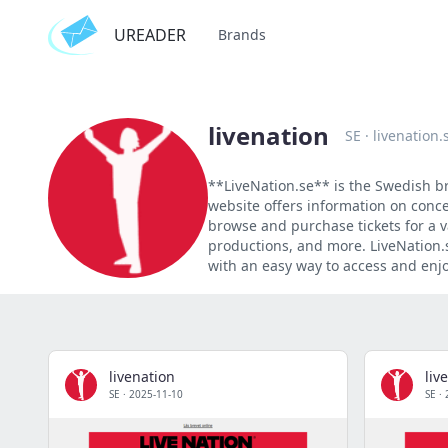
UREADER
Brands
livenation
SE
·
livenation.
**LiveNation.se** is the Swedish br
website offers information on conce
browse and purchase tickets for a 
productions, and more. LiveNation.se
with an easy way to access and enj
livenation
liv
SE
·
2025-11-10
SE
·