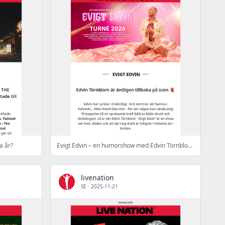
a år?
Evigt Edvin – en humorshow med Edvin Törnblom 🫀
livenation
SE
·
2025-11-21