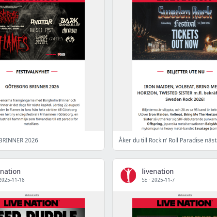
BRINNER 2026
Åker du till Rock n’ Roll Paradise näst
enation
livenation
2025-11-18
SE
·
2025-11-7