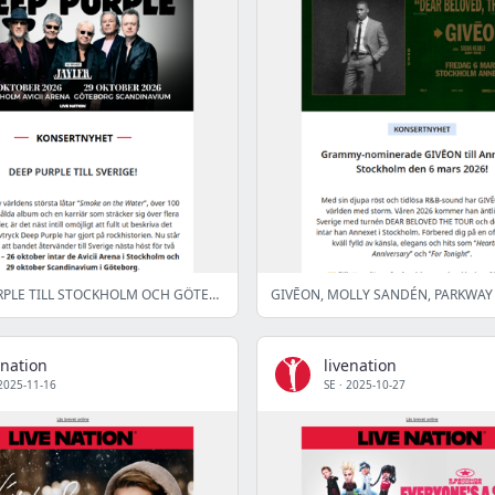
🎸 DEEP PURPLE TILL STOCKHOLM OCH GÖTEBORG!
enation
livenation
2025-11-16
SE
·
2025-10-27