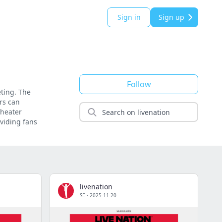
Sign in
Sign up
Follow
eting. The
rs can
theater
oviding fans
livenation
SE
·
2025-11-20