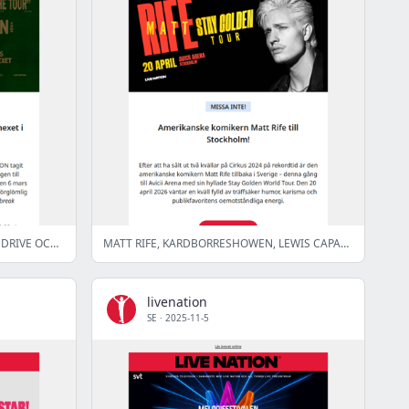
GIVĒON, MOLLY SANDÉN, PARKWAY DRIVE OCH FLER!
MATT RIFE, KARDBORRESHOWEN, LEWIS CAPALDI OCH FLER!
livenation
SE
·
2025-11-5