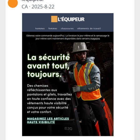
CA
·
2025-8-22