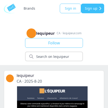
Brands
Sign in
Sign up
lequipeur
CA
·
lequipeur.com
Follow
lequipeur
CA
·
2025-8-20