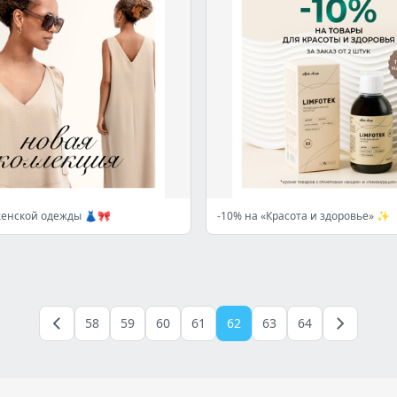
енской одежды 👗🎀
-10% на «Красота и здоровье» ✨
58
59
60
61
62
63
64