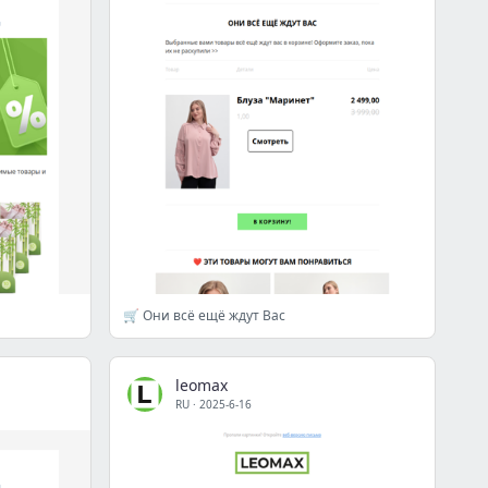
🛒 Они всё ещё ждут Вас
leomax
RU
·
2025-6-16