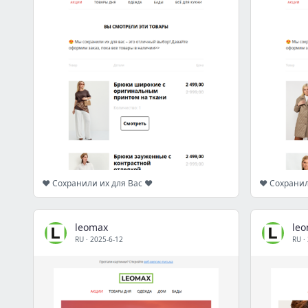
❤️ Сохранили их для Вас ❤️
❤️ Сохранил
leomax
le
RU
·
2025-6-12
RU
·