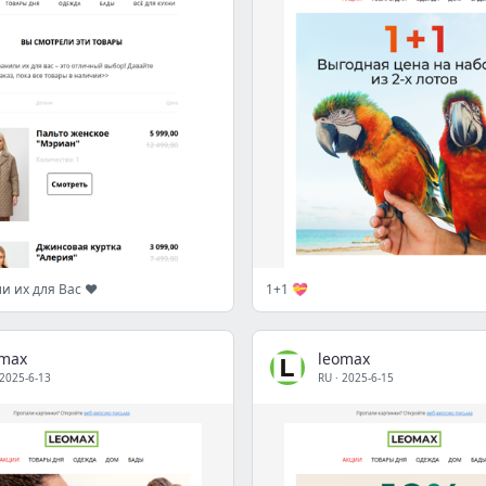
и их для Вас ❤️
1+1 💝
omax
leomax
2025-6-13
RU
·
2025-6-15