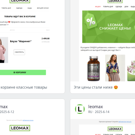
 корзине классные товары
Эти цены стали ниже 😍
omax
leomax
2025-6-12
RU
·
2025-6-14