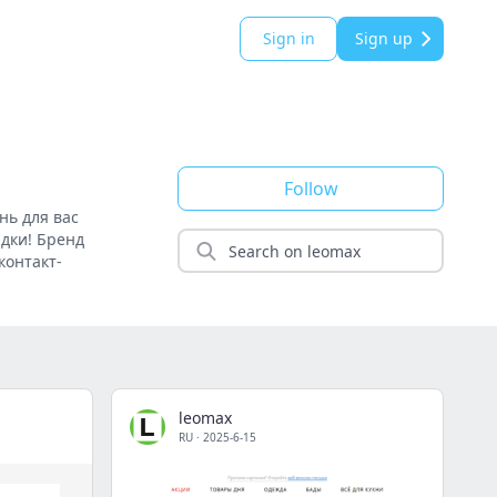
Sign in
Sign up
Follow
нь для вас
дки! Бренд
контакт-
leomax
RU
·
2025-6-15