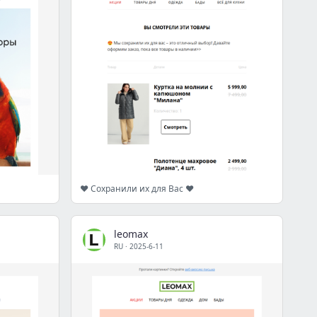
❤️ Сохранили их для Вас ❤️
leomax
RU
·
2025-6-11