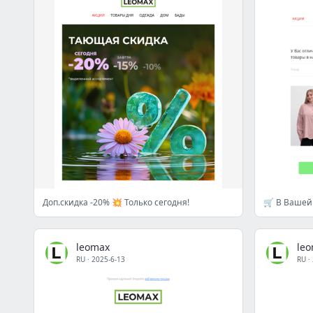
Доп.скидка -20% 💥 Только сегодня!
🛒 В Вашей
leomax
le
RU
·
2025-6-13
RU
·