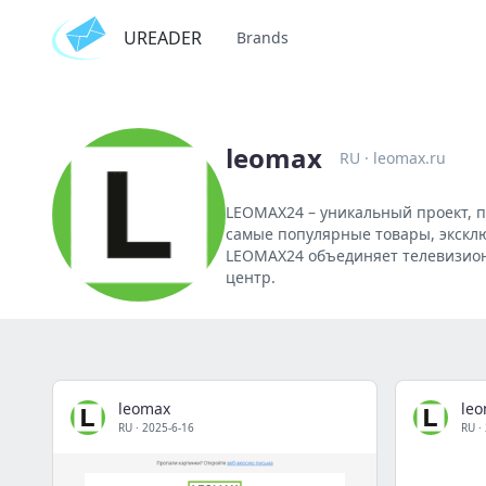
UREADER
Brands
leomax
RU
·
leomax.ru
LEOMAX24 – уникальный проект, 
самые популярные товары, экскл
LEOMAX24 объединяет телевизион
центр.
leomax
le
RU
·
2025-6-16
RU
·