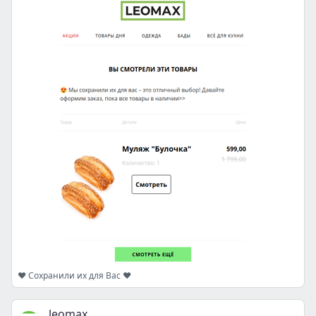
❤️ Сохранили их для Вас ❤️
leomax