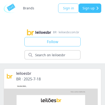
Brands
Sign in
Sign up
leiloesbr
BR
·
leiloesbr.com.br
Follow
leiloesbr
BR
·
2025-7-18