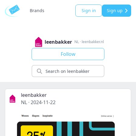
Brands
Sign in
Sign up
leenbakker
NL
·
leenbakker.nl
Follow
leenbakker
NL
·
2024-11-22