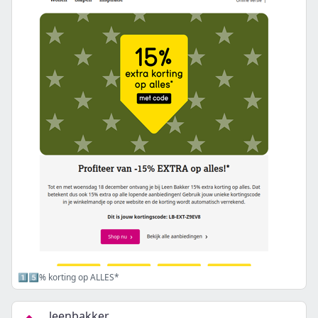
1️⃣5️⃣% korting op ALLES*
leenbakker