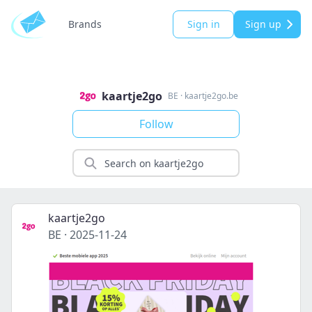
Brands
Sign in
Sign up
kaartje2go
BE
·
kaartje2go.be
Follow
kaartje2go
BE
·
2025-11-24