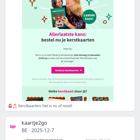
🚨🎅🏻 Kerstkaarten: het is nu of nooit!
kaartje2go
BE
·
2025-12-7