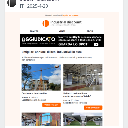
IT
·
2025-4-29