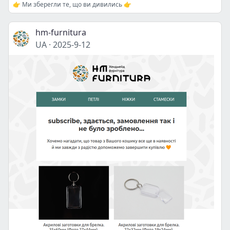
👉 Ми зберегли те, що ви дивились 👉
hm-furnitura
UA
·
2025-9-12