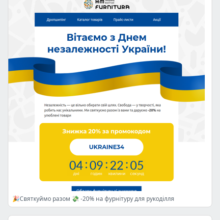
🎉Святкуймо разом 💸 -20% на фурнітуру для рукоділля