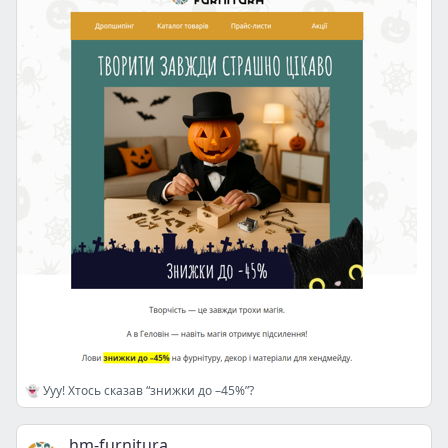
👻 Ууу! Хтось сказав “знижки до –45%”?
hm-furnitura