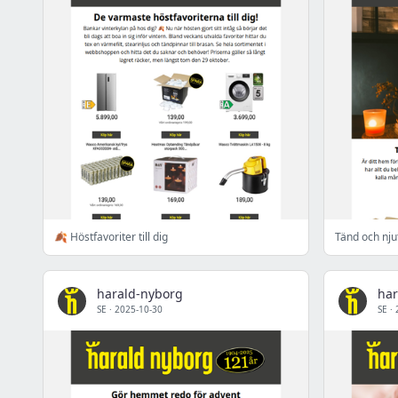
🍂 Höstfavoriter till dig
Tänd och nj
harald-nyborg
har
SE
·
2025-10-30
SE
·