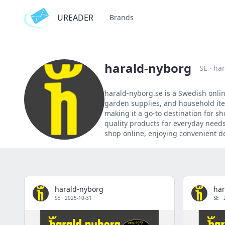
UREADER
Brands
harald-nyborg
SE
·
har
harald-nyborg.se is a Swedish onlin
garden supplies, and household item
making it a go-to destination for s
quality products for everyday needs
shop online, enjoying convenient d
harald-nyborg
har
SE
·
2025-10-31
SE
·