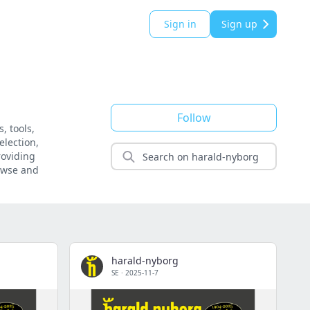
Sign in
Sign up
Follow
, tools,
election,
roviding
rowse and
harald-nyborg
SE
·
2025-11-7