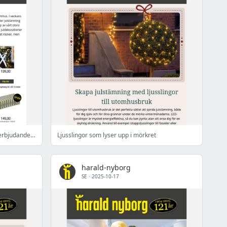
Julstämning på ingång – se veckans erbjudande 🎄
Ljusslingor som lyser upp i mörkret
harald-nyborg
SE
·
2025-10-17