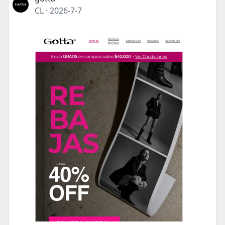
CL
·
2026-7-7