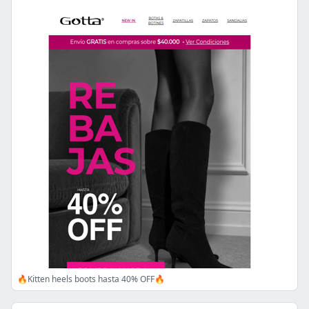
🔥Kitten heels boots hasta 40% OFF🔥