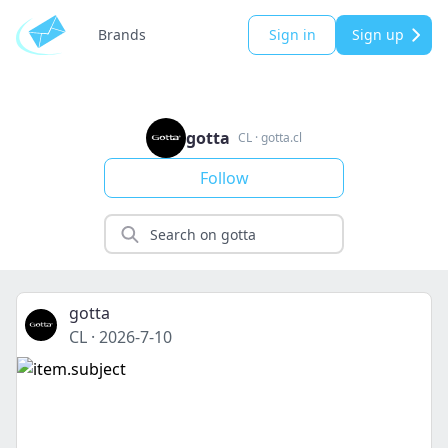
Brands
Sign in
Sign up
gotta
CL
·
gotta.cl
Follow
gotta
CL
·
2026-7-10