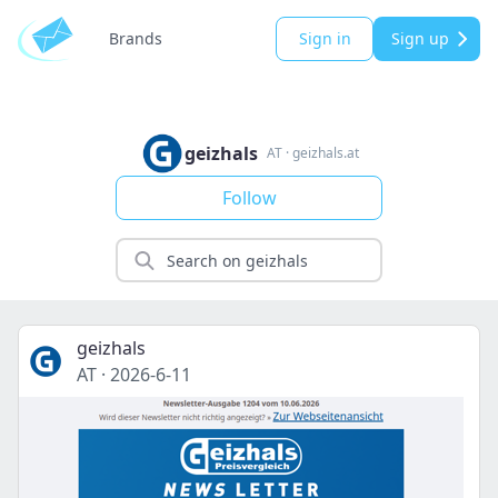
Brands
Sign in
Sign up
geizhals
AT
·
geizhals.at
Follow
geizhals
AT
·
2026-6-11