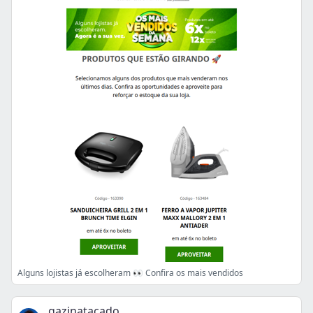
Alguns lojistas já escolheram 👀 Confira os mais vendidos
gazinatacado