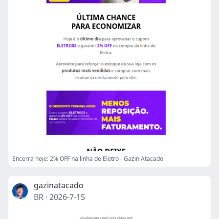
Encerra hoje: 2% OFF na linha de Eletro - Gazin Atacado
gazinatacado
BR
·
2026-7-15