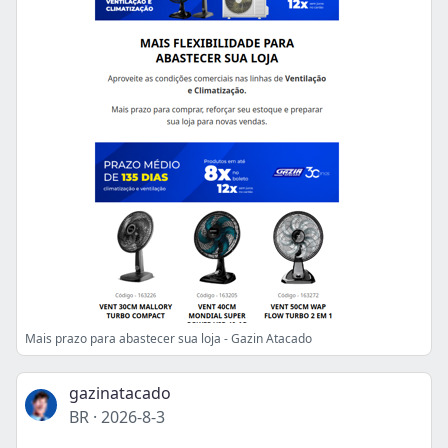
Mais prazo para abastecer sua loja - Gazin Atacado
gazinatacado
BR
·
2026-8-3