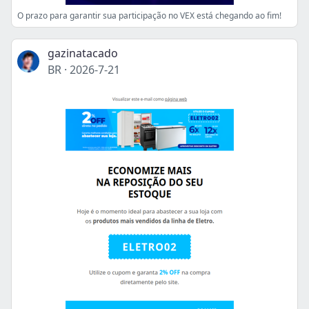
O prazo para garantir sua participação no VEX está chegando ao fim!
gazinatacado
BR
·
2026-7-21