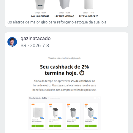
Os eletros de maior giro para reforçar o estoque da sua loja
gazinatacado
BR
·
2026-7-8