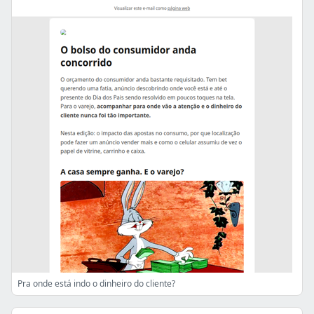
Pra onde está indo o dinheiro do cliente?