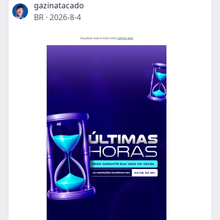
gazinatacado
BR
·
2026-8-4