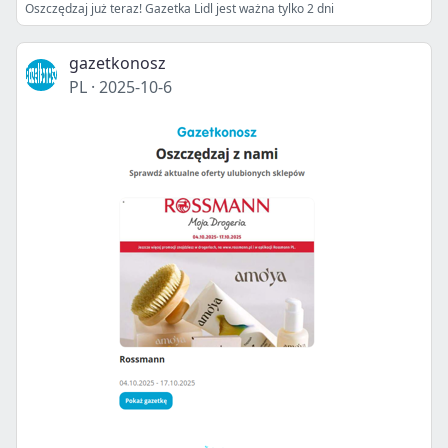
Oszczędzaj już teraz! Gazetka Lidl jest ważna tylko 2 dni
gazetkonosz
PL
·
2025-10-6