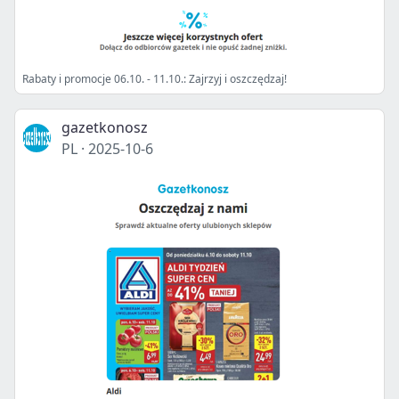
Rabaty i promocje 06.10. - 11.10.: Zajrzyj i oszczędzaj!
gazetkonosz
PL
·
2025-10-6