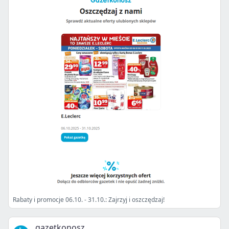
Rabaty i promocje 06.10. - 31.10.: Zajrzyj i oszczędzaj!
gazetkonosz