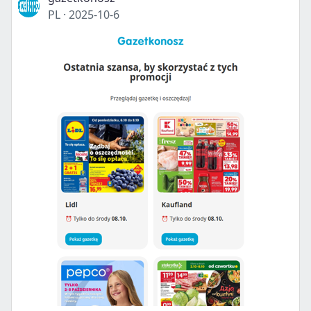
PL
·
2025-10-6