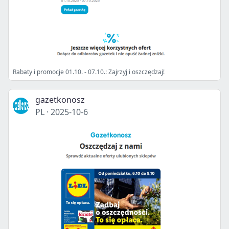
Rabaty i promocje 01.10. - 07.10.: Zajrzyj i oszczędzaj!
gazetkonosz
PL
·
2025-10-6