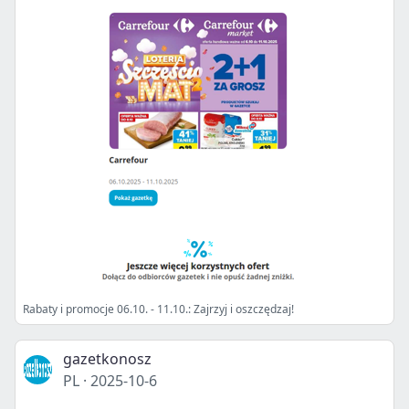
Rabaty i promocje 06.10. - 11.10.: Zajrzyj i oszczędzaj!
gazetkonosz
PL
·
2025-10-6