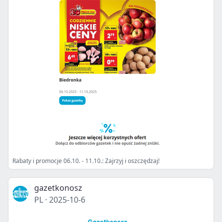
Rabaty i promocje 06.10. - 11.10.: Zajrzyj i oszczędzaj!
gazetkonosz
PL
·
2025-10-6