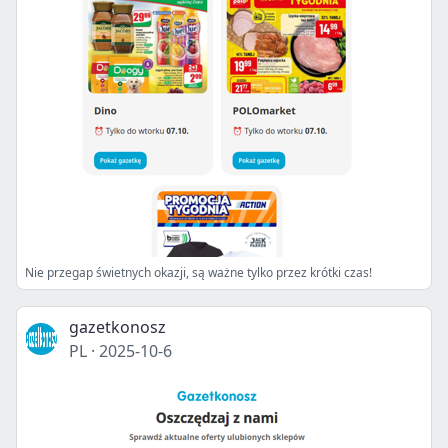
Nie przegap świetnych okazji, są ważne tylko przez krótki czas!
gazetkonosz
PL
·
2025-10-6