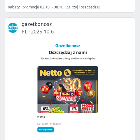
Rabaty i promocje 02.10. - 08.10.: Zajrzyj i oszczędzaj!
gazetkonosz
PL
·
2025-10-6