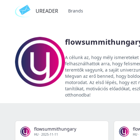
UREADER
Brands
flowsummithungar
A célunk az, hogy mély ismereteket 
felhasználhattok arra, hogy felism
teremtők vagyunk, a saját univerzum
Megvan az erő benned, hogy boldogg
motorodat. Az első lépés, hogy ezt
tanítókat, motivációs előadókat, es
otthonodba!
flowsummithungary
fl
HU
·
2025-11-11
HU
·