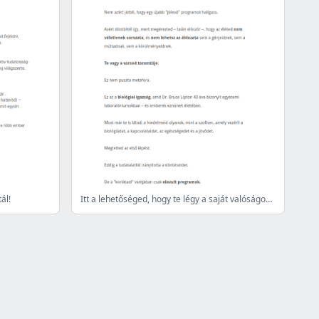
ál!
Itt a lehetőséged, hogy te légy a saját valóságod teremtője!