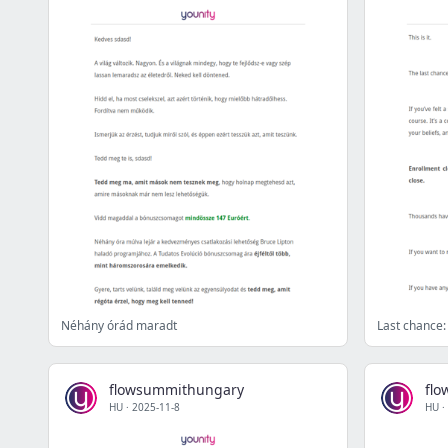
Néhány órád maradt
Last chance:
flowsummithungary
fl
HU
·
2025-11-8
HU
·