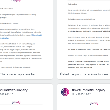
 Théta vasárnap a levélben
Életed megváltoztatásának tudomá
owsummithungary
flowsummithungary
2025-11-10
HU
·
2025-11-12