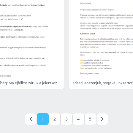
Utolsó lehetőség: Ma éjfélkor zárjuk a jelentkezéseket
sdasd, Köszönjük, hogy velünk tartott
1
2
3
4
5