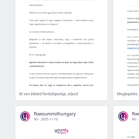
Itt van életed fordulópontja, sdasd
Meglepetés:
flowsummithungary
fl
HU
·
2025-11-10
HU
·