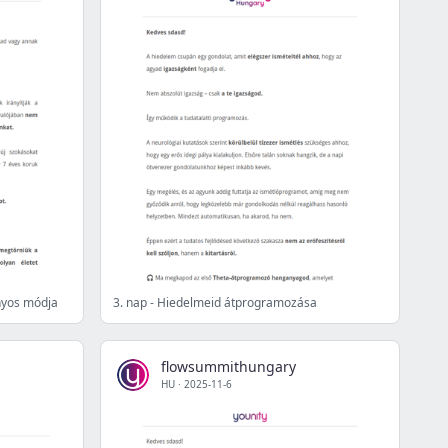
nyos módja
3. nap - Hiedelmeid átprogramozása
flowsummithungary
HU
·
2025-11-6