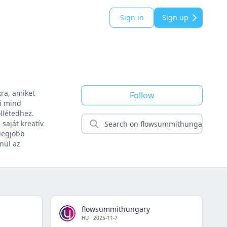
Sign in
Sign up
kra, amiket
Follow
mi mind
llétedhez.
saját kreatív
 legjobb
nül az
flowsummithungary
HU
·
2025-11-7