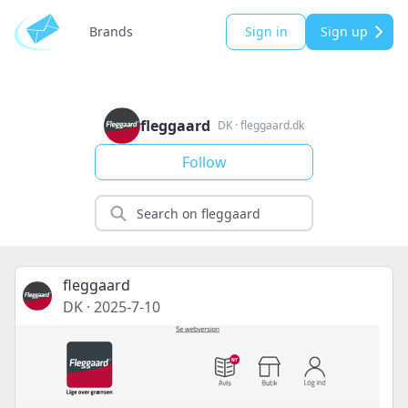
Brands
Sign in
Sign up
fleggaard
DK
·
fleggaard.dk
Follow
fleggaard
DK
·
2025-7-10