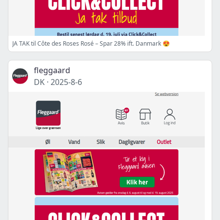
JA TAK til Côte des Roses Rosé – Spar 28% ift. Danmark 😍
fleggaard
DK
·
2025-8-6