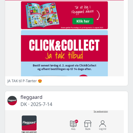
JA TAK til P-Tærter 😍
fleggaard
DK
·
2025-7-14