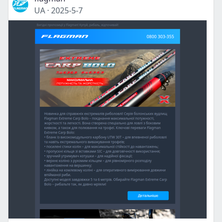
UA
·
2025-5-7