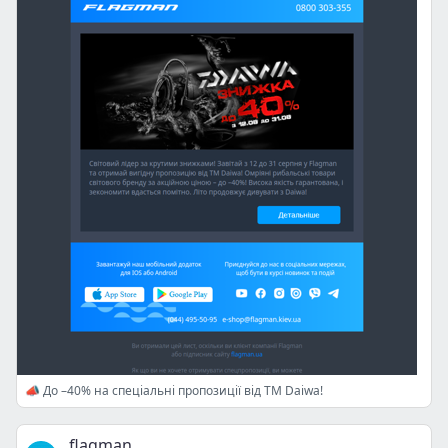
📣 До –40% на спеціальні пропозиції від ТМ Daiwa!
flagman