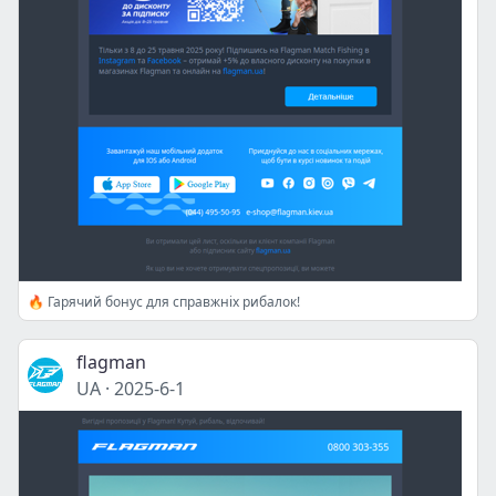
🔥 Гарячий бонус для справжніх рибалок!
flagman
UA
·
2025-6-1