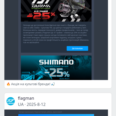
🔥 Акція на культові бренди! 🎣
flagman
UA
·
2025-8-12