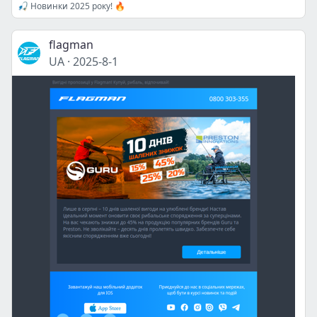
🎣 Новинки 2025 року! 🔥
flagman
UA
·
2025-8-1