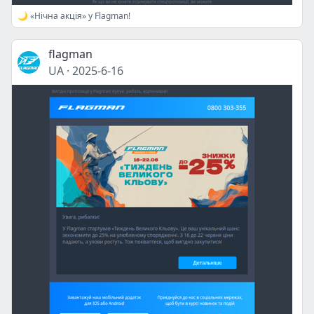
🌙 «Нічна акція» у Flagman!
flagman
UA
·
2025-6-16