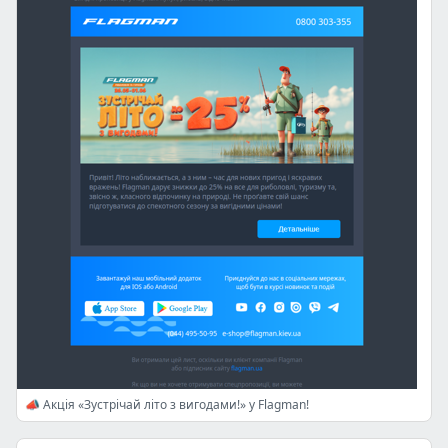
📣 Акція «Зустрічай літо з вигодами!» у Flagman!