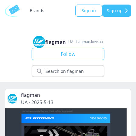
Brands
Sign in
Sign up
flagman
UA
·
flagman.kiev.ua
Follow
flagman
UA
·
2025-5-13