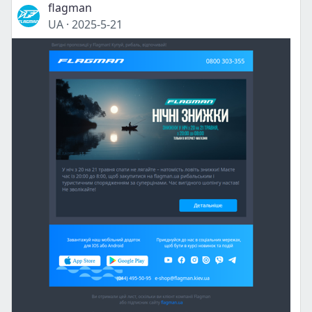
flagman
UA
·
2025-5-21