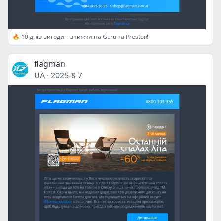
🔥 10 днів вигоди – знижки на Guru та Preston!
flagman
UA
·
2025-8-7