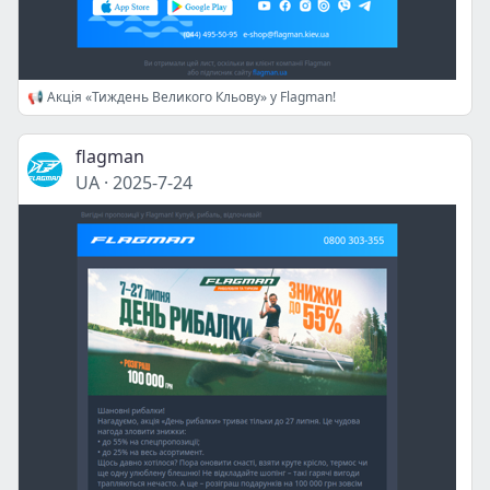
📢 Акція «Тиждень Великого Кльову» у Flagman!
flagman
UA
·
2025-7-24