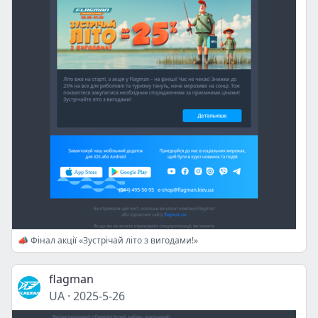
📣 Фінал акції «Зустрічай літо з вигодами!»
flagman
UA
·
2025-5-26