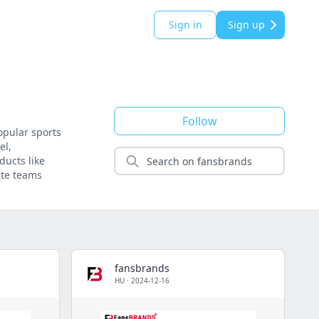
Sign in
Sign up
Follow
opular sports
el,
ducts like
ite teams
fansbrands
HU
·
2024-12-16