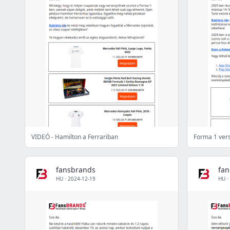
VIDEÓ - Hamilton a Ferrariban
Forma 1 ver
fansbrands
fa
HU
·
2024-12-19
HU
·