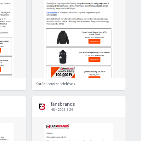
Karácsonyi rendelések
fansbrands
HU
·
2025-1-24