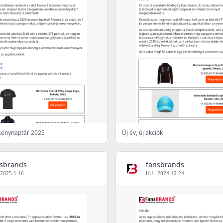
senynaptár 2025
Új év, új akciók
nsbrands
fansbrands
2025-1-16
HU
·
2024-12-24