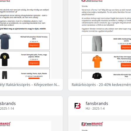
⏳ Utolsó esély! Raktárkisöprés – Kifejezetten Neked Válogatva!
Raktárkisöprés - 20-40% kedvezmén
nsbrands
fansbrands
2025-1-14
HU
·
2025-1-4