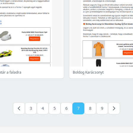
ptár a faladra
Boldog Karácsonyt
3
4
5
6
7
8
9