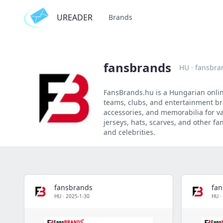
UREADER
Brands
fansbrands
HU
·
fansbra
FansBrands.hu is a Hungarian online
teams, clubs, and entertainment bra
accessories, and memorabilia for var
jerseys, hats, scarves, and other f
and celebrities.
fansbrands
fa
HU
·
2025-1-30
HU
·