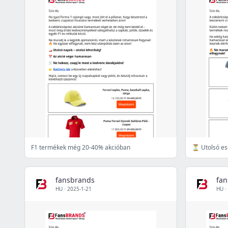
F1 termékek még 20-40% akcióban
fansbrands
fa
HU
·
2025-1-21
HU
·