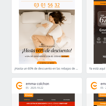
¡Hasta un 60% de descuento en las rebajas de Otoño de Emma! +10% EXTRA🍂
emma-colchon
em
ES
·
2025-10-22
ES
·