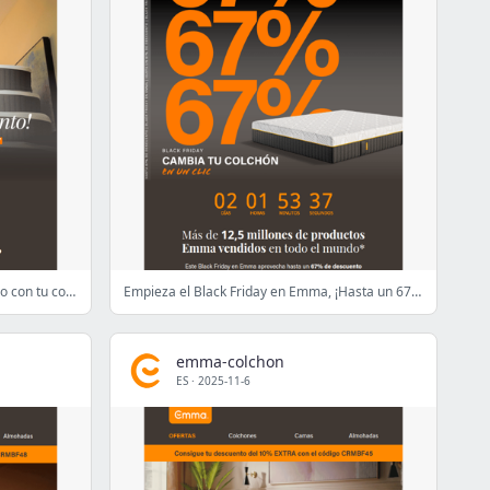
¡Solo hasta el lunes! 67% dto. + regalo con tu colchón
Empieza el Black Friday en Emma, ¡Hasta un 67% de DTO!
emma-colchon
ES
·
2025-11-6