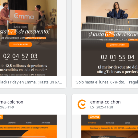
Empieza el Black Friday en Emma, ¡Hasta un 67% de DTO!
ma-colchon
emma-colchon
2025-11-9
ES
·
2025-11-28