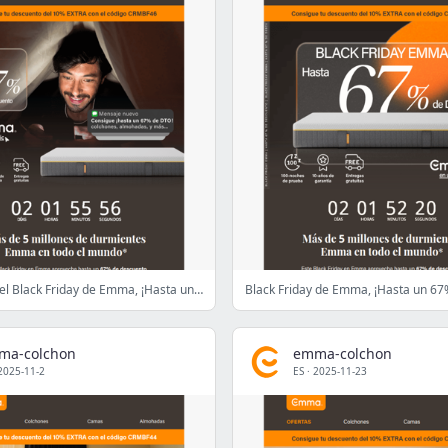
Ya está aquí el Black Friday de Emma, ¡Hasta un 67% de DTO!
Black Friday de Emma, ¡Hasta un 6
ma-colchon
emma-colchon
2025-11-2
ES
·
2025-11-23