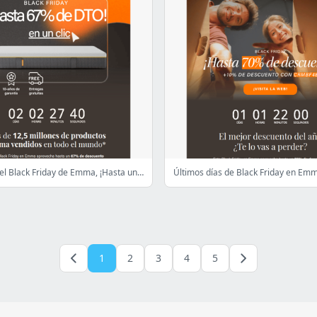
Ya está aquí el Black Friday de Emma, ¡Hasta un 67% de DTO!
1
2
3
4
5