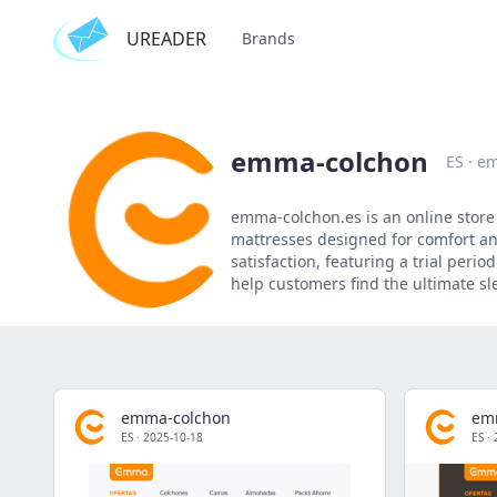
UREADER
Brands
emma-colchon
ES
·
em
emma-colchon.es is an online store 
mattresses designed for comfort an
satisfaction, featuring a trial peri
help customers find the ultimate sle
emma-colchon
em
ES
·
2025-10-18
ES
·