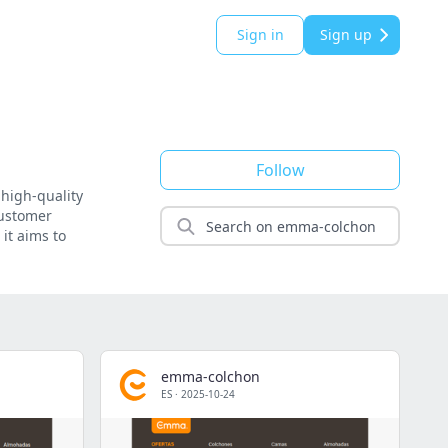
Sign in
Sign up
Follow
 high-quality
customer
 it aims to
emma-colchon
ES
·
2025-10-24