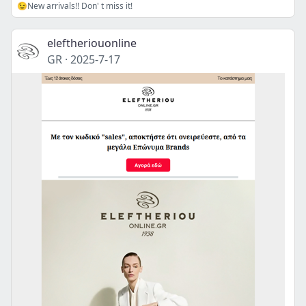
😉New arrivals!! Don' t miss it!
eleftheriouonline
GR
·
2025-7-17