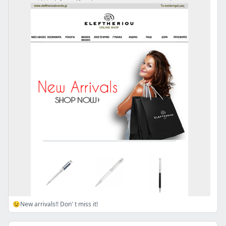
😉New arrivals!! Don' t miss it!