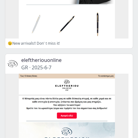
😉New arrivals!! Don' t miss it!
eleftheriouonline
GR
·
2025-6-7