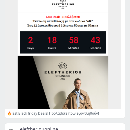
🔥last Black friday Deals! Προλάβετε πριν εξαντληθούν!
eleftheriouonline