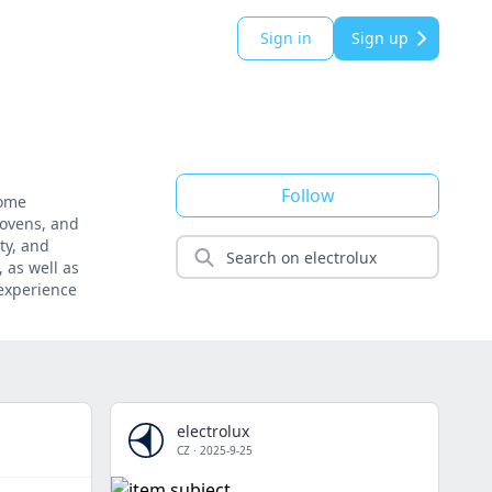
Sign in
Sign up
Follow
home
 ovens, and
ty, and
 as well as
experience
electrolux
CZ
·
2025-9-25