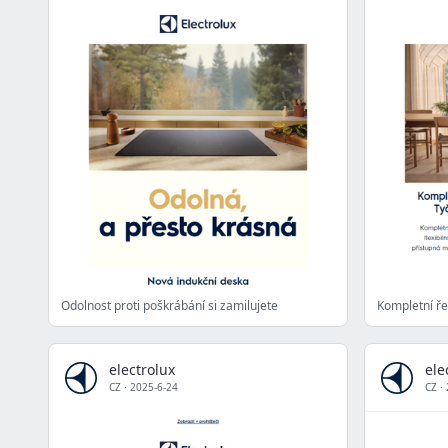
Odolnost proti poškrábání si zamilujete
electrolux
ele
CZ
·
2025-6-24
CZ
·