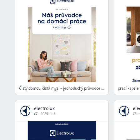
Čistý domov, čistá mysl – jednoduchý průvodce domácími pracemi
prací kapsle
electrolux
ele
CZ
·
2025-11-6
CZ
·