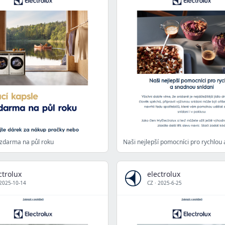
 zdarma na půl roku
ctrolux
electrolux
2025-10-14
CZ
·
2025-6-25