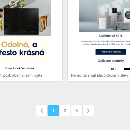
ti poškrábání si zamilujete
Nenechte si ujít Electroluxusní slevy
1
2
3