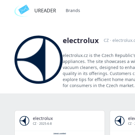
UREADER
Brands
electrolux
CZ
·
electrolux.
electrolux.cz is the Czech Republic'
appliances. The site showcases a w
vacuum cleaners, designed to enhanc
quality in its offerings. Customers
explore tips for efficient home m
for consumers in the Czech market.
electrolux
ele
CZ
·
2025-6-8
CZ
·