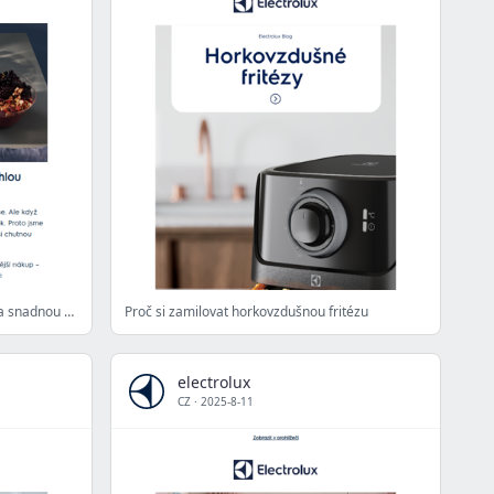
Naši nejlepší pomocníci pro rychlou a snadnou snídani
Proč si zamilovat horkovzdušnou fritézu
electrolux
CZ
·
2025-8-11