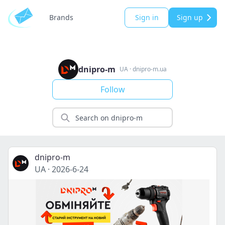
Brands
Sign in
Sign up
dnipro-m
UA
·
dnipro-m.ua
Follow
dnipro-m
UA
·
2026-6-24