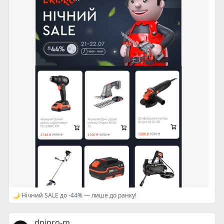
🌙 Нічний SALE до -44% — лише до ранку!
dnipro-m