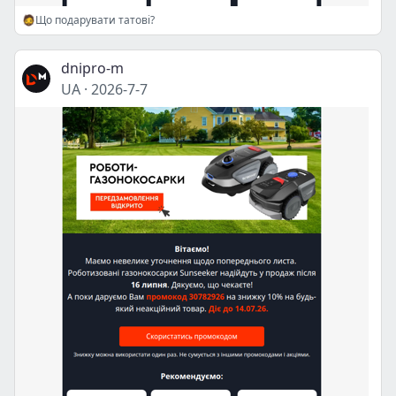
🧔Що подарувати татові?
dnipro-m
UA
·
2026-7-7