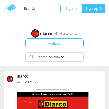
Brands
Sign in
Sign up
diarco
AR
·
diarco.com.ar
Follow
diarco
AR
·
2025-2-1