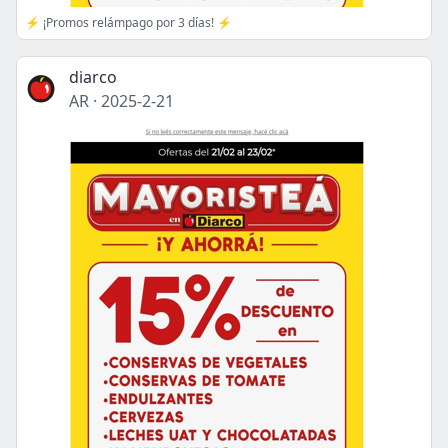
⚡ ¡Promos relámpago por 3 días! ⚡
diarco
AR
·
2025-2-21