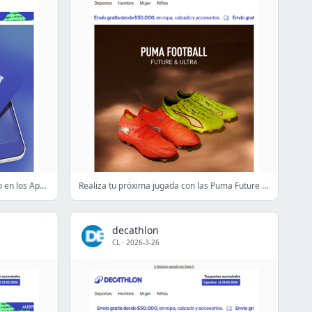
⏱️¡Últimas horas! Gift card de regalo en los App Days
Realiza tu próxima jugada con las Puma Future & Ultra ⚽👟
decathlon
CL
·
2026-3-26