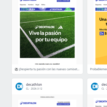
⚽ ¡Despierta tu pasión con las nuevas camisetas del fútbol Chileno!
decathlon
dec
CL
·
2026-3-12
CL
·