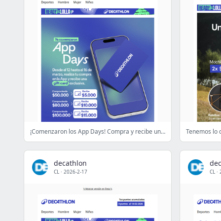
¡Comenzaron los App Days! Compra y recibe una gift card exclusiva 🎁
decathlon
dec
CL
·
2026-2-17
CL
·