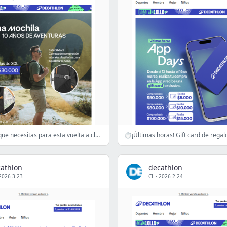
Tenemos lo que necesitas para esta vuelta a clases 🎒
athlon
decathlon
2026-3-23
CL
·
2026-2-24