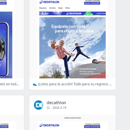
¡Comenzaron los App Days! Envío gratis en todas tus compras 🤩
👟 ¡Listos para la acción! Todo para su regreso a clases
decathlon
CL
·
2026-3-19