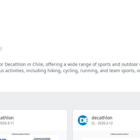
l
 for Decathlon in Chile, offering a wide range of sports and outdoo
us activities, including hiking, cycling, running, and team sports, o
athlon
decathlon
2026-3-11
CL
·
2026-2-12