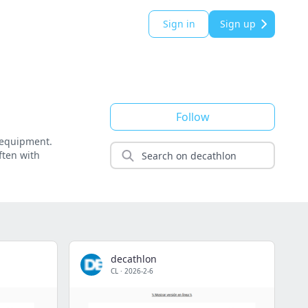
Sign in
Sign up
Follow
r equipment.
ften with
decathlon
CL
·
2026-2-6