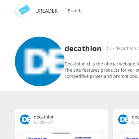
UREADER
Brands
decathlon
CL
·
decathlon.c
Decathlon.cl is the official website
The site features products for vario
competitive prices and promotions.
decathlon
dec
CL
·
2026-3-7
CL
·