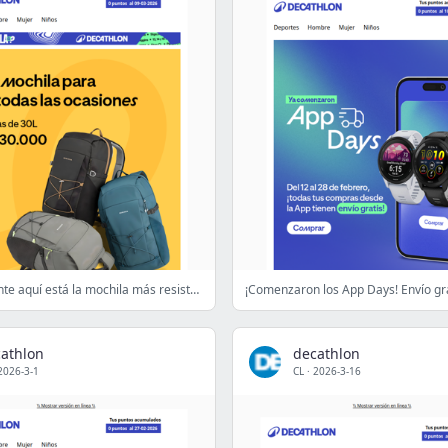
Probablemente aquí está la mochila más resistente que vas a tener. 🎒
athlon
decathlon
2026-3-1
CL
·
2026-3-16