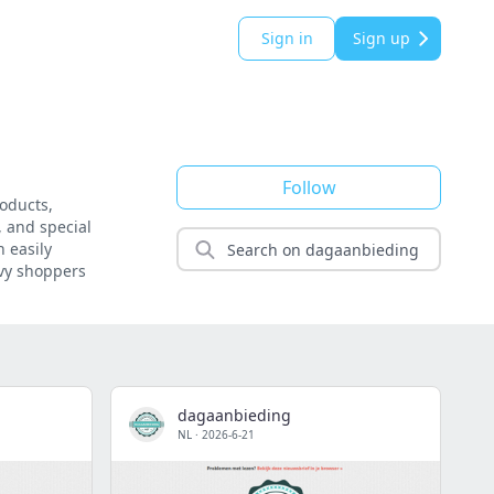
Sign in
Sign up
Follow
roducts,
, and special
n easily
vvy shoppers
dagaanbieding
NL
·
2026-6-21