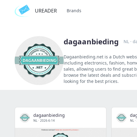
UREADER
Brands
dagaanbieding
NL
·
d
Dagaanbieding.net is a Dutch websit
including electronics, fashion, hom
sales, allowing users to find great 
browse the latest deals and subscri
looking for the best prices.
dagaanbieding
da
NL
·
2026-6-14
NL
·