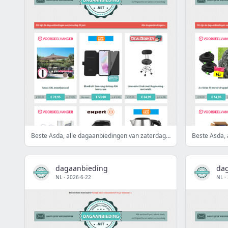
Beste Asda, alle dagaanbiedingen van zaterdag 20 juni
dagaanbieding
da
NL
·
2026-6-22
NL
·