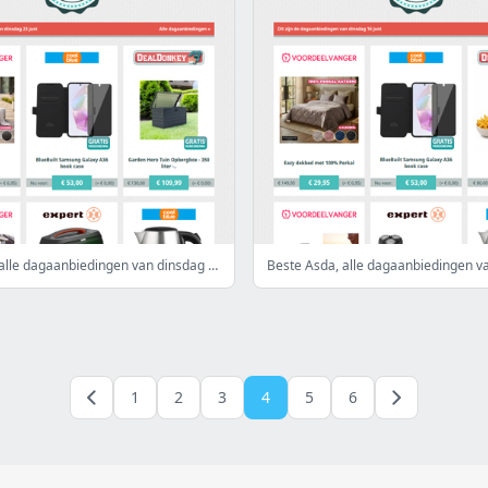
Beste Asda, alle dagaanbiedingen van dinsdag 23 juni
1
2
3
4
5
6