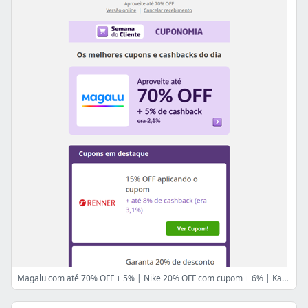
Magalu com até 70% OFF + 5% | Nike 20% OFF com cupom + 6% | KaBuM! 5% OFF com cupom + até 10% 😍