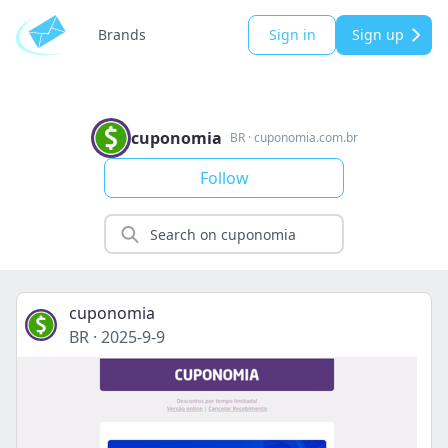
Brands
Sign in
Sign up
cuponomia
BR
·
cuponomia.com.br
Follow
cuponomia
BR
·
2025-9-9