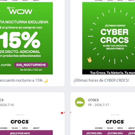
descuento nocturno a 15% 🌙
¡Últimas horas de CYBER CROCS!
cs
crocs
2026-7-16
PE
·
2026-7-17