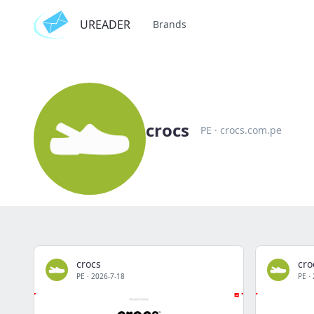
UREADER
Brands
crocs
PE
·
crocs.com.pe
crocs
cro
PE
·
2026-7-18
PE
·