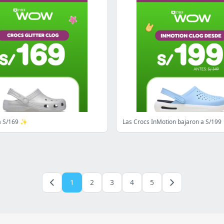
 a S/169 ✨
Las Crocs InMotion bajaron a S/199
1
2
3
4
5