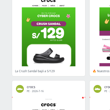
La Crush Sandal bajó a S/129
🔥 Nuestros 
crocs
cro
PE
·
2026-7-16
PE
·